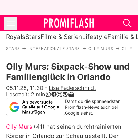
Royals
Stars
Filme & Serien
Lifestyle
Familie & 
STARS
INTERNATIONALE STARS
OLLY MURS
OLLY M
Royals
Olly Murs: Sixpack-Show und
Stars
Familienglück in Orlando
Filme & Serien
05.11.25, 11:30
-
Lisa Federschmidt
Lesezeit:
2
min
Lifestyle
Damit du die spannendsten
Promiflash-News auch bei
Familie & Liebe
Google siehst.
Promiflash Exklusiv
Olly Murs
(41) hat seinen durchtrainierten
Körper in Orlando zur Schau gestellt. Der