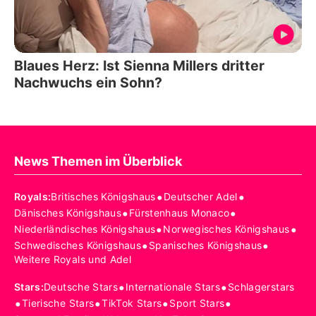
Blaues Herz: Ist Sienna Millers dritter
Nachwuchs ein Sohn?
News Themen im Überblick
•
•
Royals
:
Britisches Königshaus
Deutscher Adel
•
•
Dänisches Königshaus
Fürstenhaus Monaco
•
•
Niederländisches Königshaus
Norwegisches Königshaus
•
•
Schwedisches Königshaus
Spanisches Königshaus
Weitere Royals und Adel
•
•
Stars
:
Deutsche Stars
Internationale Stars
Schlagerstars
•
•
•
•
Tierische Stars
TikTok Stars
Sport Stars