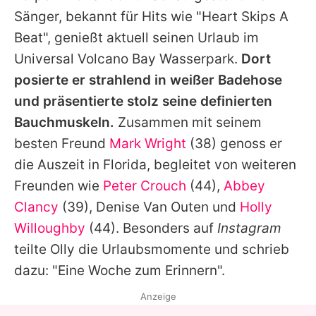
Alle Themen auf Promiflash
Sänger, bekannt für Hits wie "Heart Skips A
Beat", genießt aktuell seinen Urlaub im
Jobs
Universal Volcano Bay Wasserpark.
Dort
App runterladen
posierte er strahlend in weißer Badehose
Team
und präsentierte stolz seine definierten
Bauchmuskeln.
Zusammen mit seinem
Redaktionelle Richtlinien
besten Freund
Mark Wright
(38) genoss er
Impressum
die Auszeit in Florida, begleitet von weiteren
Freunden wie
Peter Crouch
(44),
Abbey
Datenschutzerklärung
Clancy
(39), Denise Van Outen und
Holly
Nutzungsbedingungen
Willoughby
(44). Besonders auf
Instagram
teilte
Olly
die Urlaubsmomente und schrieb
Utiq verwalten
dazu: "Eine Woche zum Erinnern".
Anzeige