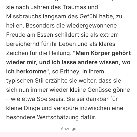
Alle Themen auf Promiflash
sie nach Jahren des Traumas und
Missbrauchs langsam das Gefühl habe, zu
Jobs
heilen. Besonders die wiedergewonnene
App runterladen
Freude am Essen schildert sie als extrem
Team
bereichernd für ihr Leben und als klares
Zeichen für die Heilung.
"Mein Körper gehört
Redaktionelle Richtlinien
wieder mir, und ich lasse andere wissen, wo
Impressum
ich herkomme"
, so
Britney
. In ihrem
typischen Stil erzählte sie weiter, dass sie
Datenschutzerklärung
sich nun immer wieder kleine Genüsse gönne
Nutzungsbedingungen
– wie etwa Speiseeis. Sie sei dankbar für
kleine Dinge und verspüre inzwischen eine
Utiq verwalten
besondere Wertschätzung dafür.
Anzeige