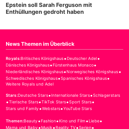
Epstein soll Sarah Ferguson mit
Enthüllungen gedroht haben
News Themen im Überblick
•
•
Royals
:
Britisches Königshaus
Deutscher Adel
•
•
Dänisches Königshaus
Fürstenhaus Monaco
•
•
Niederländisches Königshaus
Norwegisches Königshaus
•
•
Schwedisches Königshaus
Spanisches Königshaus
Weitere Royals und Adel
•
•
Stars
:
Deutsche Stars
Internationale Stars
Schlagerstars
•
•
•
•
Tierische Stars
TikTok Stars
Sport Stars
•
•
Stars und Family
Webstars
YouTube Stars
•
•
•
•
Themen
:
Beauty
Fashion
Kino und Film
Liebe
•
•
•
•
Mama und Baby
Musik
Reality TV
Serien