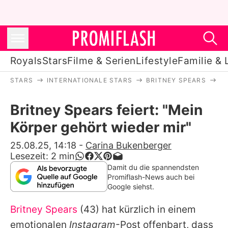
Royals
Stars
Filme & Serien
Lifestyle
Familie & 
STARS
INTERNATIONALE STARS
BRITNEY SPEARS
BR
Royals
Britney Spears feiert: "Mein
Stars
Körper gehört wieder mir"
Filme & Serien
25.08.25, 14:18
-
Carina Bukenberger
Lesezeit:
2
min
Lifestyle
Damit du die spannendsten
Promiflash-News auch bei
Familie & Liebe
Google siehst.
Promiflash Exklusiv
Britney Spears
(43) hat kürzlich in einem
emotionalen
Instagram
-Post offenbart, dass