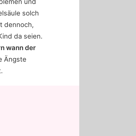
oblemen und
elsäule solch
nt dennoch,
ind da seien.
ern wann der
e Ängste
.