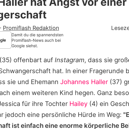
Haller hat Angst vor eine
Filme & Serien
erschaft
Lifestyle
-
Promiflash Redaktion
Leseze
Familie & Liebe
Damit du die spannendsten
Promiflash-News auch bei
Google siehst.
Promiflash Exklusiv
(35) offenbart auf
Instagram
, dass sie gro
Alle Themen auf Promiflash
Schwangerschaft hat. In einer Fragerunde b
Jobs
dass sie und Ehemann
Johannes Haller
(37) g
App runterladen
ch einem weiteren Kind hegen. Ganz bes
Team
essica für ihre Tochter
Hailey
(4) ein Gesc
ihr jedoch eine persönliche Hürde im Weg:
"
Redaktionelle Richtlinien
ft ist einfach eine enorme körperliche Be
Impressum