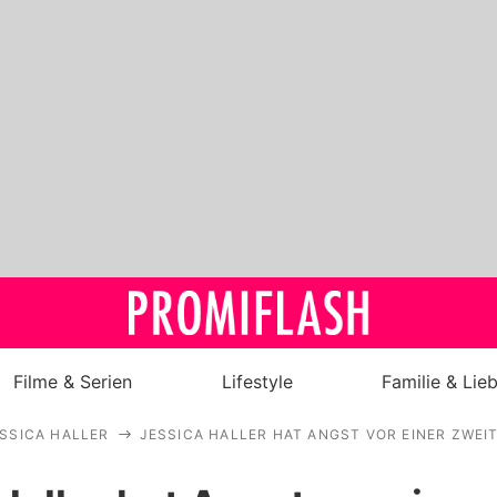
Filme & Serien
Lifestyle
Familie & Lie
SSICA HALLER
JESSICA HALLER HAT ANGST VOR EINER ZWE
Royals
Stars