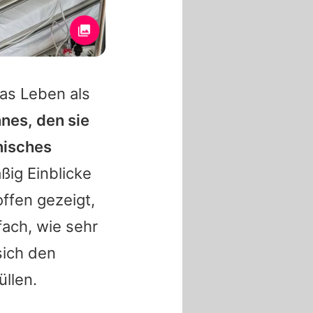
das Leben als
es, den sie
nisches
ßig Einblicke
offen gezeigt,
fach, wie sehr
sich den
llen.