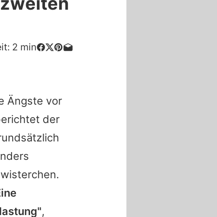
r zweiten
it:
2
min
ße Ängste vor
erichtet der
rundsätzlich
onders
hwisterchen.
Eine
lastung"
,