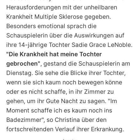
Alle Themen auf Promiflash
Herausforderungen mit der unheilbaren
Krankheit Multiple Sklerose gegeben.
Jobs
Besonders emotional sprach die
App runterladen
Schauspielerin über die Auswirkungen auf
Team
ihre 14-jährige Tochter Sadie Grace LeNoble.
"Die Krankheit hat meine Tochter
Redaktionelle Richtlinien
gebrochen"
, gestand die Schauspielerin am
Impressum
Dienstag. Sie sehe die Blicke ihrer Tochter,
wenn sie sich kaum noch bewegen könne
Datenschutzerklärung
oder es nicht schaffe, in ihr Zimmer zu
Nutzungsbedingungen
gehen, um ihr Gute Nacht zu sagen. "Im
Moment schaffe ich es kaum noch ins
Utiq verwalten
Badezimmer", so
Christina
über den
fortschreitenden Verlauf ihrer Erkrankung.