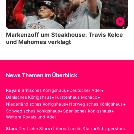
Markenzoff um Steakhouse: Travis Kelce
und Mahomes verklagt
News Themen im Überblick
•
•
Royals
:
Britisches Königshaus
Deutscher Adel
•
•
Dänisches Königshaus
Fürstenhaus Monaco
•
•
Niederländisches Königshaus
Norwegisches Königshaus
•
•
Schwedisches Königshaus
Spanisches Königshaus
Weitere Royals und Adel
•
•
Stars
:
Deutsche Stars
Internationale Stars
Schlagerstars