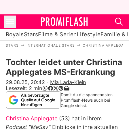
Royals
Stars
Filme & Serien
Lifestyle
Familie & 
STARS
INTERNATIONALE STARS
CHRISTINA APPLEGATE
Royals
Tochter leidet unter Christina
Stars
Applegates MS-Erkrankung
Filme & Serien
29.08.25, 20:42
-
Mia Lada-Klein
Lesezeit:
2
min
Lifestyle
Damit du die spannendsten
Promiflash-News auch bei
Familie & Liebe
Google siehst.
Promiflash Exklusiv
Christina Applegate
(53) hat in ihrem
Podcast "MeSsy"
Einblicke in ihre aktuellen