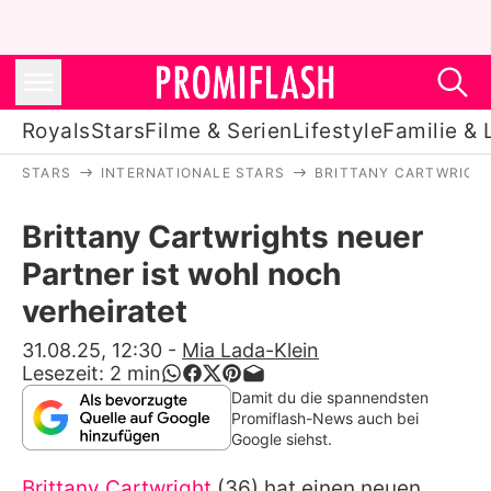
Royals
Stars
Filme & Serien
Lifestyle
Familie & 
STARS
INTERNATIONALE STARS
BRITTANY CARTWRIGH
Royals
Brittany Cartwrights neuer
Stars
Partner ist wohl noch
Filme & Serien
verheiratet
Lifestyle
31.08.25, 12:30
-
Mia Lada-Klein
Lesezeit:
2
min
Familie & Liebe
Damit du die spannendsten
Promiflash-News auch bei
Promiflash Exklusiv
Google siehst.
Brittany Cartwright
(36) hat einen neuen