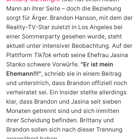
Alle Themen auf Promiflash
Mann an ihrer Seite – doch die Beziehung
Jobs
sorgt für Ärger. Brandon Hanson, mit dem der
Reality-TV-Star zuletzt in Los Angeles bei
App runterladen
einer Sommerparty gesehen wurde, steht
Team
aktuell unter intensiver Beobachtung. Auf der
Plattform
TikTok
erhob seine Ehefrau Jasina
Redaktionelle Richtlinien
Stanko schwere Vorwürfe.
"Er ist mein
Impressum
Ehemann!!!"
, schrieb sie in einem Beitrag
und unterstrich, dass Brandon offiziell noch
Datenschutzerklärung
verheiratet sei. Ein Insider stellte allerdings
Nutzungsbedingungen
klar, dass Brandon und Jasina seit sieben
Utiq verwalten
Monaten getrennt sind und sich inmitten
ihrer Scheidung befinden.
Brittany
und
Brandon sollen sich nach dieser Trennung
angenähert haben.