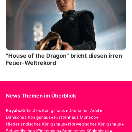
"House of the Dragon" bricht diesen irren
Feuer-Weltrekord
News Themen im Überblick
•
•
Royals
:
Britisches Königshaus
Deutscher Adel
•
•
Dänisches Königshaus
Fürstenhaus Monaco
•
•
Niederländisches Königshaus
Norwegisches Königshaus
•
•
Schwedisches Königshaus
Spanisches Königshaus