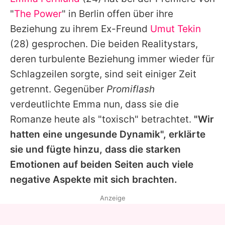
Alle Themen auf Promiflash
"
The Power
" in Berlin offen über ihre
Jobs
Beziehung zu ihrem Ex-Freund
Umut Tekin
(28) gesprochen. Die beiden Realitystars,
App runterladen
deren turbulente Beziehung immer wieder für
Team
Schlagzeilen sorgte, sind seit einiger Zeit
getrennt. Gegenüber
Promiflash
Redaktionelle Richtlinien
verdeutlichte
Emma
nun, dass sie die
Impressum
Romanze heute als "toxisch" betrachtet.
"Wir
hatten eine ungesunde Dynamik", erklärte
Datenschutzerklärung
sie und fügte hinzu, dass die starken
Nutzungsbedingungen
Emotionen auf beiden Seiten auch viele
Utiq verwalten
negative Aspekte mit sich brachten.
Anzeige