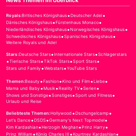
News Themen im Überblick
•
•
Royals
:
Britisches Königshaus
Deutscher Adel
•
•
Dänisches Königshaus
Fürstenhaus Monaco
•
•
Niederländisches Königshaus
Norwegisches Königshaus
•
•
Schwedisches Königshaus
Spanisches Königshaus
Weitere Royals und Adel
•
•
Stars
:
Deutsche Stars
Internationale Stars
Schlagerstars
•
•
•
•
Tierische Stars
TikTok Stars
Sport Stars
•
•
Stars und Family
Webstars
YouTube Stars
•
•
•
•
Themen
:
Beauty
Fashion
Kino und Film
Liebe
•
•
•
•
Mama und Baby
Musik
Reality TV
Serien
•
•
•
Shows und Sonstige
Sonstiges
Sport und Fitness
Urlaub und Reise
•
•
Beliebteste Themen
:
Hollywood
Dschungelcamp
•
•
•
Let's Dance
DSDS
Germany's Next Topmodel
•
•
•
Kim Kardashian
Herzogin Meghan
Prinz Harry
•
•
•
Prinz William
König Charles III
Kourtney Kardashian