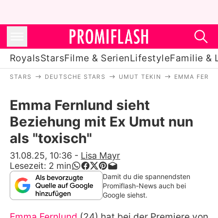
Royals
Stars
Filme & Serien
Lifestyle
Familie & 
STARS
DEUTSCHE STARS
UMUT TEKIN
EMMA FERNL
Royals
Emma Fernlund sieht
Stars
Beziehung mit Ex Umut nun
Filme & Serien
als "toxisch"
Lifestyle
31.08.25, 10:36
-
Lisa Mayr
Lesezeit:
2
min
Familie & Liebe
Damit du die spannendsten
Promiflash-News auch bei
Promiflash Exklusiv
Google siehst.
Emma Fernlund
(24) hat bei der Premiere von