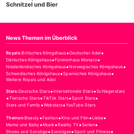
Schnitzel und Bier
News Themen im Überblick
•
•
Royals
:
Britisches Königshaus
Deutscher Adel
•
•
Dänisches Königshaus
Fürstenhaus Monaco
•
•
Niederländisches Königshaus
Norwegisches Königshaus
•
•
Schwedisches Königshaus
Spanisches Königshaus
Weitere Royals und Adel
•
•
Stars
:
Deutsche Stars
Internationale Stars
Schlagerstars
•
•
•
•
Tierische Stars
TikTok Stars
Sport Stars
•
•
Stars und Family
Webstars
YouTube Stars
•
•
•
•
Themen
:
Beauty
Fashion
Kino und Film
Liebe
•
•
•
•
Mama und Baby
Musik
Reality TV
Serien
•
•
•
Shows und Sonstige
Sonstiges
Sport und Fitness