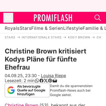
Royals
Stars
Filme & Serien
Lifestyle
Familie & 
STARS
INTERNATIONALE STARS
KODY BROWN
CHRI
Royals
Christine Brown kritisiert
Stars
Kodys Pläne für fünfte
Filme & Serien
Ehefrau
Lifestyle
04.09.25, 23:30
-
Louisa Riepe
Lesezeit:
2
min
Familie & Liebe
Damit du die spannendsten
Promiflash-News auch bei
Promiflash Exklusiv
Google siehst.
Christine Brown
(53), bekannt aus der