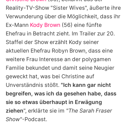
Alle Themen auf Promiflash
Reality-TV-Show "Sister Wives", äußerte ihre
Jobs
Verwunderung über die Möglichkeit, dass ihr
Ex-Mann
Kody Brown
(56) eine fünfte
App runterladen
Ehefrau in Betracht zieht. Im Trailer zur 20.
Team
Staffel der Show erzählt
Kody
seiner
aktuellen Ehefrau Robyn Brown, dass eine
Redaktionelle Richtlinien
weitere Frau Interesse an der polygamen
Impressum
Familie bekundet und damit seine Neugier
geweckt hat, was bei
Christine
auf
Datenschutzerklärung
Unverständnis stößt.
"Ich kann gar nicht
Nutzungsbedingungen
begreifen, was ich da gesehen habe, dass
Utiq verwalten
sie so etwas überhaupt in Erwägung
ziehen
", erklärte sie im
"The Sarah Fraser
Show"
-Podcast.