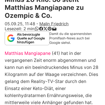
Alle Themen auf Promiflash
Matthias Mangiapane zu
Jobs
Ozempic & Co.
App runterladen
05.09.25, 11:48
-
Malin Friedrich
Lesezeit:
2
min
Team
Damit du die spannendsten
Promiflash-News auch bei
Redaktionelle Richtlinien
Google siehst.
Matthias Mangiapane
(41) hat in der
Impressum
vergangenen Zeit enorm abgenommen und
Datenschutzerklärung
kann nun ein beeindruckendes Minus von 28
Nutzungsbedingungen
Kilogramm auf der Waage verzeichnen. Dies
gelang dem Reality-TV-Star durch den
Utiq verwalten
Einsatz einer Keto-Diät, einer
kohlenhydratarmen Ernährungsweise, die
mittlerweile viele Anhänger gefunden hat.