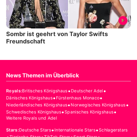
Sombr ist geehrt von Taylor Swifts
Freundschaft
News Themen im Überblick
•
•
Royals
:
Britisches Königshaus
Deutscher Adel
•
•
Dänisches Königshaus
Fürstenhaus Monaco
•
•
Niederländisches Königshaus
Norwegisches Königshaus
•
•
Schwedisches Königshaus
Spanisches Königshaus
Weitere Royals und Adel
•
•
Stars
:
Deutsche Stars
Internationale Stars
Schlagerstars
Tierische Stars
TikTok Stars
Sport Stars