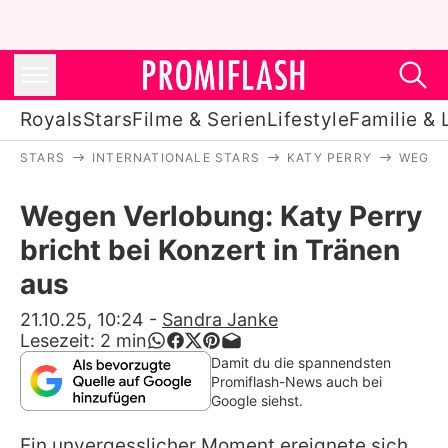
Royals
Stars
Filme & Serien
Lifestyle
Familie & 
STARS
INTERNATIONALE STARS
KATY PERRY
WEGEN
Royals
Wegen Verlobung: Katy Perry
Stars
bricht bei Konzert in Tränen
Filme & Serien
aus
Lifestyle
21.10.25, 10:24
-
Sandra Janke
Lesezeit:
2
min
Familie & Liebe
Damit du die spannendsten
Promiflash-News auch bei
Promiflash Exklusiv
Google siehst.
Ein unvergesslicher Moment ereignete sich