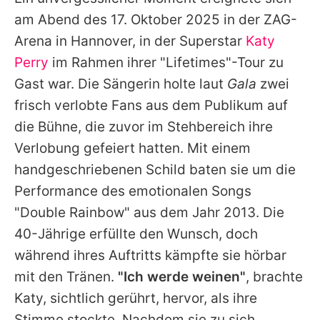
Alle Themen auf Promiflash
am Abend des 17. Oktober 2025 in der ZAG-
Jobs
Arena in Hannover, in der Superstar
Katy
Perry
im Rahmen ihrer "Lifetimes"-Tour zu
App runterladen
Gast war. Die Sängerin holte laut
Gala
zwei
Team
frisch verlobte Fans aus dem Publikum auf
die Bühne, die zuvor im Stehbereich ihre
Redaktionelle Richtlinien
Verlobung gefeiert hatten. Mit einem
Impressum
handgeschriebenen Schild baten sie um die
Performance des emotionalen Songs
Datenschutzerklärung
"Double Rainbow" aus dem Jahr 2013. Die
Nutzungsbedingungen
40-Jährige erfüllte den Wunsch, doch
Utiq verwalten
während ihres Auftritts kämpfte sie hörbar
mit den Tränen.
"Ich werde weinen"
, brachte
Katy, sichtlich gerührt, hervor, als ihre
Stimme stockte. Nachdem sie zu sich