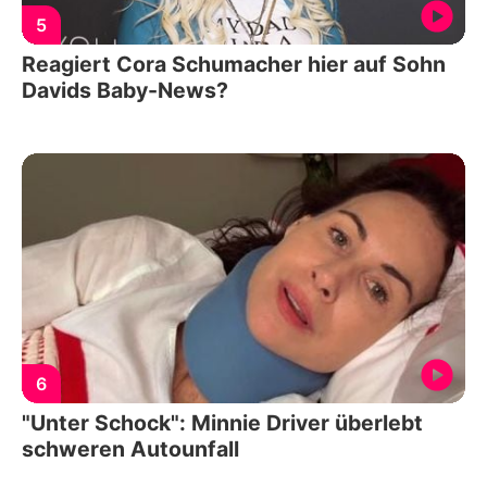
5
Reagiert Cora Schumacher hier auf Sohn
Davids Baby-News?
6
"Unter Schock": Minnie Driver überlebt
schweren Autounfall