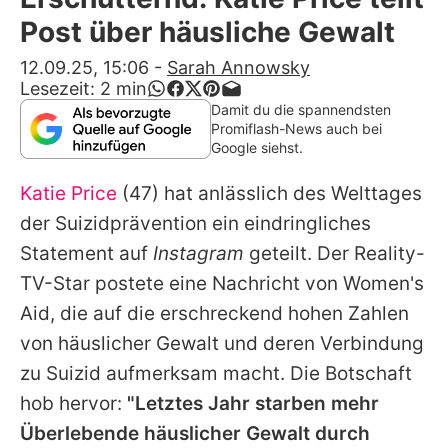
Alle Themen auf Promiflash
Post über häusliche Gewalt
Jobs
12.09.25, 15:06
-
Sarah Annowsky
Lesezeit:
2
min
App runterladen
Damit du die spannendsten
Promiflash-News auch bei
Team
Google siehst.
Redaktionelle Richtlinien
Katie Price
(47) hat anlässlich des Welttages
der Suizidprävention ein eindringliches
Impressum
Statement auf
Instagram
geteilt. Der Reality-
Datenschutzerklärung
TV-Star postete eine Nachricht von Women's
Aid, die auf die erschreckend hohen Zahlen
Nutzungsbedingungen
von häuslicher Gewalt und deren Verbindung
Utiq verwalten
zu Suizid aufmerksam macht. Die Botschaft
hob hervor:
"Letztes Jahr starben mehr
Überlebende häuslicher Gewalt durch