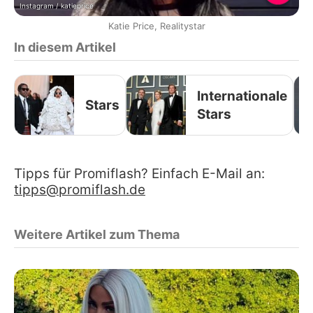
Instagram / katieprice
Katie Price, Realitystar
In diesem Artikel
Internationale
Stars
Stars
Tipps für Promiflash? Einfach E-Mail an:
tipps@promiflash.de
Weitere Artikel zum Thema