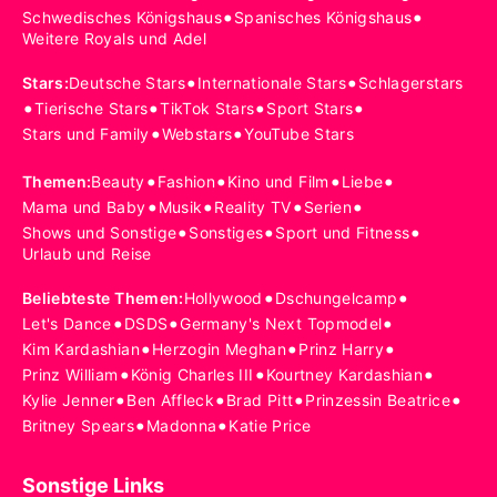
•
•
Schwedisches Königshaus
Spanisches Königshaus
Weitere Royals und Adel
•
•
Stars
:
Deutsche Stars
Internationale Stars
Schlagerstars
•
•
•
•
Tierische Stars
TikTok Stars
Sport Stars
•
•
Stars und Family
Webstars
YouTube Stars
•
•
•
•
Themen
:
Beauty
Fashion
Kino und Film
Liebe
•
•
•
•
Mama und Baby
Musik
Reality TV
Serien
•
•
•
Shows und Sonstige
Sonstiges
Sport und Fitness
Urlaub und Reise
•
•
Beliebteste Themen
:
Hollywood
Dschungelcamp
•
•
•
Let's Dance
DSDS
Germany's Next Topmodel
•
•
•
Kim Kardashian
Herzogin Meghan
Prinz Harry
•
•
•
Prinz William
König Charles III
Kourtney Kardashian
•
•
•
•
Kylie Jenner
Ben Affleck
Brad Pitt
Prinzessin Beatrice
•
•
Britney Spears
Madonna
Katie Price
Sonstige Links