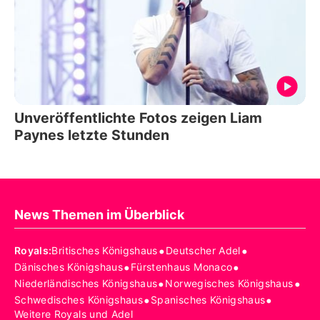
Unveröffentlichte Fotos zeigen Liam
Paynes letzte Stunden
News Themen im Überblick
•
•
Royals
:
Britisches Königshaus
Deutscher Adel
•
•
Dänisches Königshaus
Fürstenhaus Monaco
•
•
Niederländisches Königshaus
Norwegisches Königshaus
•
•
Schwedisches Königshaus
Spanisches Königshaus
Weitere Royals und Adel