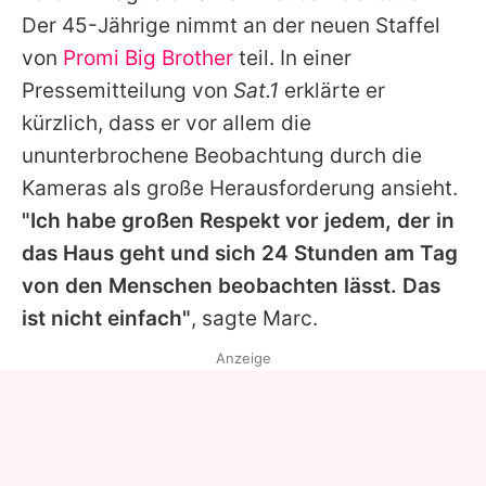
Alle Themen auf Promiflash
Der 45-Jährige nimmt an der neuen Staffel
von
Promi Big Brother
teil. In einer
Jobs
Pressemitteilung von
Sat.1
erklärte er
App runterladen
kürzlich, dass er vor allem die
Team
ununterbrochene Beobachtung durch die
Kameras als große Herausforderung ansieht.
Redaktionelle Richtlinien
"Ich habe großen Respekt vor jedem, der in
Impressum
das Haus geht und sich 24 Stunden am Tag
von den Menschen beobachten lässt. Das
Datenschutzerklärung
ist nicht einfach"
, sagte Marc.
Nutzungsbedingungen
Anzeige
Utiq verwalten