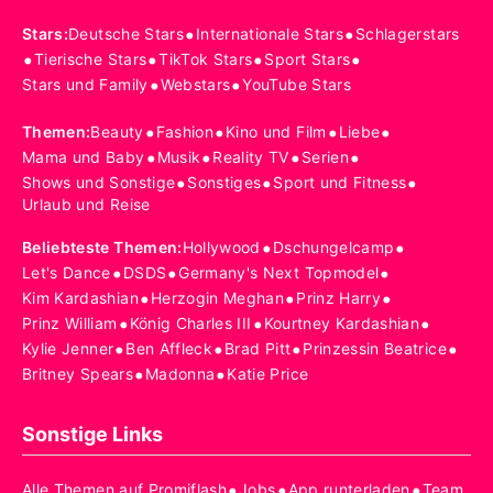
•
•
Stars
:
Deutsche Stars
Internationale Stars
Schlagerstars
•
•
•
•
Tierische Stars
TikTok Stars
Sport Stars
•
•
Stars und Family
Webstars
YouTube Stars
•
•
•
•
Themen
:
Beauty
Fashion
Kino und Film
Liebe
•
•
•
•
Mama und Baby
Musik
Reality TV
Serien
•
•
•
Shows und Sonstige
Sonstiges
Sport und Fitness
Urlaub und Reise
•
•
Beliebteste Themen
:
Hollywood
Dschungelcamp
•
•
•
Let's Dance
DSDS
Germany's Next Topmodel
•
•
•
Kim Kardashian
Herzogin Meghan
Prinz Harry
•
•
•
Prinz William
König Charles III
Kourtney Kardashian
•
•
•
•
Kylie Jenner
Ben Affleck
Brad Pitt
Prinzessin Beatrice
•
•
Britney Spears
Madonna
Katie Price
Sonstige Links
•
•
•
Alle Themen auf Promiflash
Jobs
App runterladen
Team