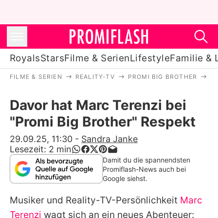
Royals
Stars
Filme & Serien
Lifestyle
Familie & 
FILME & SERIEN
REALITY-TV
PROMI BIG BROTHER
D
Royals
Davor hat Marc Terenzi bei
Stars
"Promi Big Brother" Respekt
Filme & Serien
29.09.25, 11:30
-
Sandra Janke
Lesezeit:
2
min
Lifestyle
Damit du die spannendsten
Promiflash-News auch bei
Familie & Liebe
Google siehst.
Promiflash Exklusiv
Musiker und Reality-TV-Persönlichkeit
Marc
Terenzi
wagt sich an ein neues Abenteuer: