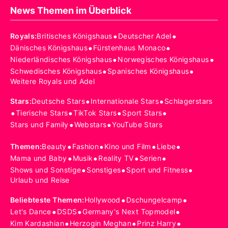
News Themen im Überblick
•
•
Royals
:
Britisches Königshaus
Deutscher Adel
•
•
Dänisches Königshaus
Fürstenhaus Monaco
•
•
Niederländisches Königshaus
Norwegisches Königshaus
•
•
Schwedisches Königshaus
Spanisches Königshaus
Weitere Royals und Adel
•
•
Stars
:
Deutsche Stars
Internationale Stars
Schlagerstars
•
•
•
•
Tierische Stars
TikTok Stars
Sport Stars
•
•
Stars und Family
Webstars
YouTube Stars
•
•
•
•
Themen
:
Beauty
Fashion
Kino und Film
Liebe
•
•
•
•
Mama und Baby
Musik
Reality TV
Serien
•
•
•
Shows und Sonstige
Sonstiges
Sport und Fitness
Urlaub und Reise
•
•
Beliebteste Themen
:
Hollywood
Dschungelcamp
•
•
•
Let's Dance
DSDS
Germany's Next Topmodel
•
•
•
Kim Kardashian
Herzogin Meghan
Prinz Harry