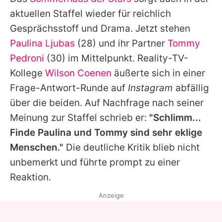
Alle Themen auf Promiflash
aktuellen Staffel wieder für reichlich
Jobs
Gesprächsstoff und Drama. Jetzt stehen
Paulina Ljubas
(28) und ihr Partner
Tommy
App runterladen
Pedroni
(30) im Mittelpunkt. Reality-TV-
Team
Kollege
Wilson Coenen
äußerte sich in einer
Frage-Antwort-Runde auf
Instagram
abfällig
Redaktionelle Richtlinien
über die beiden. Auf Nachfrage nach seiner
Impressum
Meinung zur Staffel schrieb er:
"Schlimm...
Finde
Paulina
und
Tommy
sind sehr eklige
Datenschutzerklärung
Menschen."
Die deutliche Kritik blieb nicht
Nutzungsbedingungen
unbemerkt und führte prompt zu einer
Utiq verwalten
Reaktion.
Anzeige