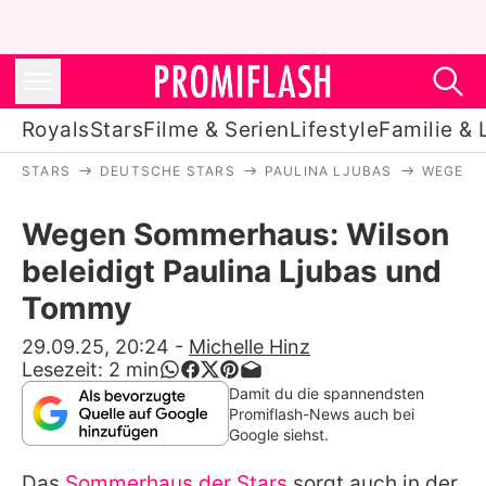
Royals
Stars
Filme & Serien
Lifestyle
Familie & 
STARS
DEUTSCHE STARS
PAULINA LJUBAS
WEGEN 
Royals
Wegen Sommerhaus: Wilson
Stars
beleidigt Paulina Ljubas und
Filme & Serien
Tommy
Lifestyle
29.09.25, 20:24
-
Michelle Hinz
Lesezeit:
2
min
Familie & Liebe
Damit du die spannendsten
Promiflash-News auch bei
Promiflash Exklusiv
Google siehst.
Das
Sommerhaus der Stars
sorgt auch in der