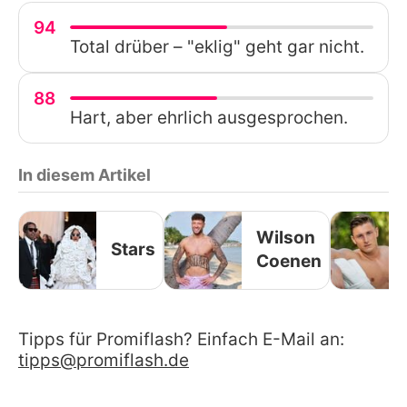
94
Total drüber – "eklig" geht gar nicht.
88
Hart, aber ehrlich ausgesprochen.
In diesem Artikel
Wilson
Stars
Coenen
Tipps für Promiflash? Einfach E-Mail an:
tipps@promiflash.de