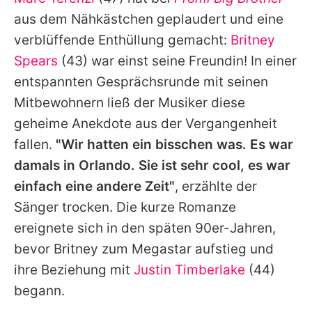
Alle Themen auf Promiflash
aus dem Nähkästchen geplaudert und eine
Jobs
verblüffende Enthüllung gemacht:
Britney
Spears
(43) war einst seine Freundin! In einer
App runterladen
entspannten Gesprächsrunde mit seinen
Team
Mitbewohnern ließ der Musiker diese
geheime Anekdote aus der Vergangenheit
Redaktionelle Richtlinien
fallen.
"Wir hatten ein bisschen was. Es war
Impressum
damals in Orlando. Sie ist sehr cool, es war
einfach eine andere Zeit"
, erzählte der
Datenschutzerklärung
Sänger trocken. Die kurze Romanze
Nutzungsbedingungen
ereignete sich in den späten 90er-Jahren,
Utiq verwalten
bevor
Britney
zum Megastar aufstieg und
ihre Beziehung mit
Justin Timberlake
(44)
begann.