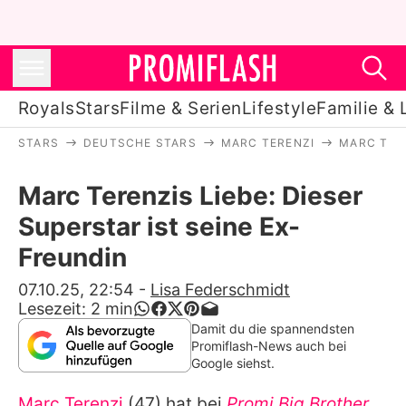
Royals
Stars
Filme & Serien
Lifestyle
Familie & 
STARS
DEUTSCHE STARS
MARC TERENZI
MARC TERE
Royals
Marc Terenzis Liebe: Dieser
Stars
Superstar ist seine Ex-
Filme & Serien
Freundin
Lifestyle
07.10.25, 22:54
-
Lisa Federschmidt
Lesezeit:
2
min
Familie & Liebe
Damit du die spannendsten
Promiflash-News auch bei
Promiflash Exklusiv
Google siehst.
Marc Terenzi
(47) hat bei
Promi Big Brother