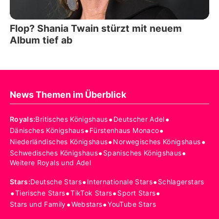
Flop? Shania Twain stürzt mit neuem
Album tief ab
News Themen im Überblick
•
•
Royals
:
Britisches Königshaus
Deutscher Adel
•
•
Dänisches Königshaus
Fürstenhaus Monaco
•
•
Niederländisches Königshaus
Norwegisches Königshaus
•
•
Schwedisches Königshaus
Spanisches Königshaus
Weitere Royals und Adel
•
•
Stars
:
Deutsche Stars
Internationale Stars
Schlagerstars
•
•
•
•
Tierische Stars
TikTok Stars
Sport Stars
•
•
Stars und Family
Webstars
YouTube Stars