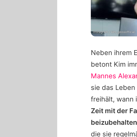
Instagram / kim_glossofficial
Neben ihrem E
betont
Kim
imm
Mannes
Alexan
sie das Leben 
freihält, wann 
Zeit mit der F
beizubehalten
die sie regelm