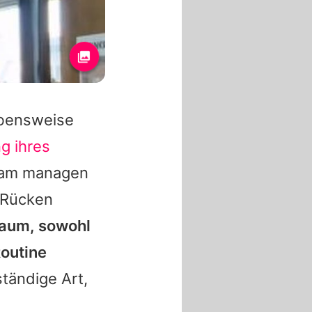
ebensweise
g ihres
nsam managen
 Rücken
Raum, sowohl
Routine
tändige Art,