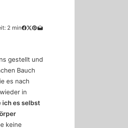
it:
2
min
ns gestellt und
lachen Bauch
ie es nach
wieder in
ich es selbst
Körper
te keine