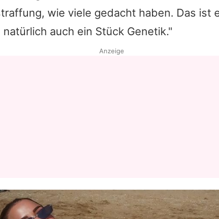
affung, wie viele gedacht haben. Das ist e
Datenschutzerklärung
natürlich auch ein Stück Genetik."
Nutzungsbedingungen
Anzeige
Utiq verwalten