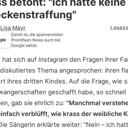
s betont: "Ich hatte keine
Filme & Serien
ckenstraffung"
Lifestyle
-
Lisa Mayr
Leseze
Familie & Liebe
Damit du die spannendsten
Promiflash-News auch bei
Google siehst.
Promiflash Exklusiv
 hat sich auf
Instagram
den Fragen ihrer Fa
Alle Themen auf Promiflash
 diskutiertes Thema angesprochen: ihren f
Jobs
t ihres dritten Kindes. Auf die Frage, wie s
App runterladen
angerschaften geschafft habe, so schnell 
Team
n, gab sie ehrlich zu:
"Manchmal verstehe 
einfach verblüfft, wie krass der weibliche 
Redaktionelle Richtlinien
ie Sängerin erklärte weiter: "Nein – ich hat
Impressum