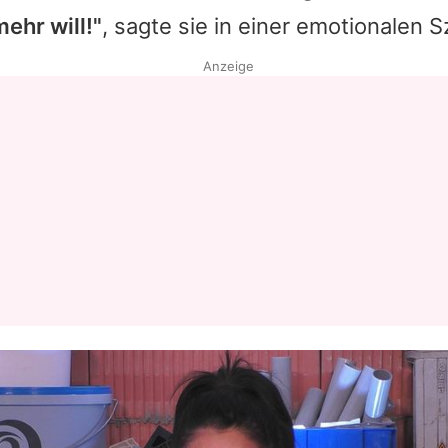
mehr will!"
, sagte sie in einer emotionalen 
Datenschutzerklärung
Anzeige
Nutzungsbedingungen
Utiq verwalten