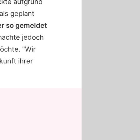
eckte aufgrund
als geplant
er so gemeldet
 machte jedoch
öchte. "Wir
unft ihrer