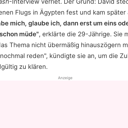
ash
-Interview verriet. Der Grund: David st
enen Flugs in Ägypten fest und kam später 
abe mich, glaube ich, dann erst um eins od
 schon müde"
, erklärte die 29-Jährige. Sie
e das Thema nicht übermäßig hinauszögern m
ochmal reden", kündigte sie an, um die Zuk
ültig zu klären.
Anzeige