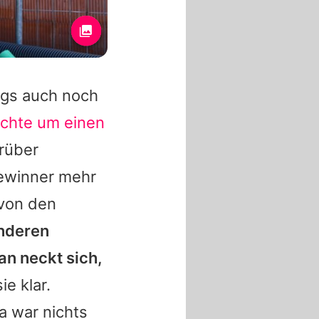
ngs auch noch
chte um einen
arüber
ewinner mehr
 von den
anderen
an neckt sich,
sie klar.
a war nichts