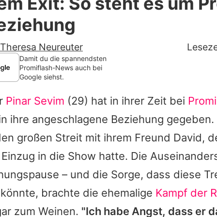
em Exit: So steht es um P
Filme & Serien
Beziehung
Lifestyle
Theresa Neureuter
Leseze
Familie & Liebe
Damit du die spannendsten
Promiflash-News auch bei
Google siehst.
Promiflash Exklusiv
ar
Pinar Sevim
(29) hat in ihrer Zeit bei
Promi
Alle Themen auf Promiflash
k in ihre angeschlagene Beziehung gegeben.
Jobs
den großen Streit mit ihrem Freund David, 
App runterladen
 Einzug in die Show hatte. Die Auseinander
Team
ehungspause – und die Sorge, dass diese T
 könnte, brachte die ehemalige
Kampf der R
Redaktionelle Richtlinien
gar zum Weinen.
"Ich habe Angst, dass er 
Impressum