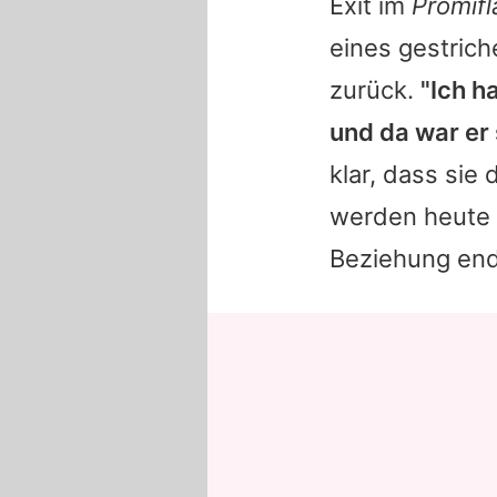
Exit im
Promifl
eines gestrich
zurück.
"Ich h
und da war er
klar, dass si
werden heute n
Beziehung endg