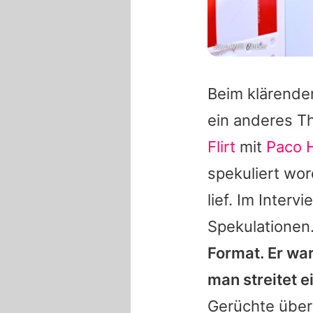
Joyn/Willi Weber
Beim klärende
ein anderes T
Flirt
mit
Paco 
spekuliert wo
lief. Im Inter
Spekulationen
Format. Er war
man streitet e
Gerüchte über 