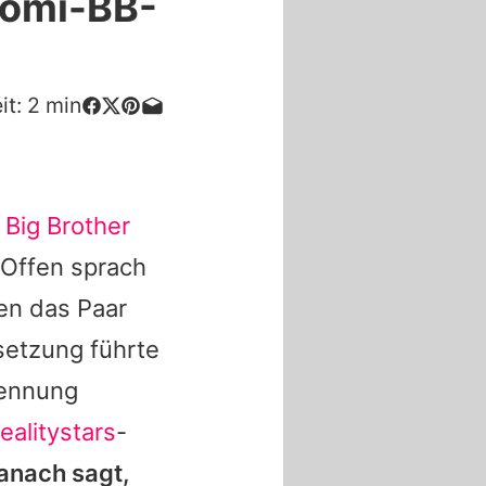
romi-BB-
it:
2
min
 Big Brother
 Offen sprach
den das Paar
setzung führte
rennung
ealitystars
-
danach sagt,