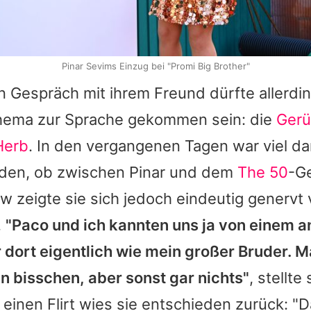
Pinar Sevims Einzug bei "Promi Big Brother"
n Gespräch mit ihrem Freund dürfte allerdi
hema zur Sprache gekommen sein: die
Gerü
Herb
. In den vergangenen Tagen war viel d
rden, ob zwischen
Pinar
und dem
The 50
-G
view zeigte sie sich jedoch eindeutig genervt
.
"
Paco
und ich kannten uns ja von einem 
 dort eigentlich wie mein großer Bruder. M
in bisschen, aber sonst gar nichts"
, stellte 
einen Flirt wies sie entschieden zurück: "D