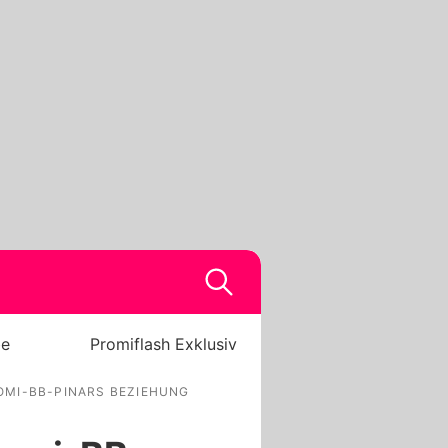
be
Promiflash Exklusiv
ROMI-BB-PINARS BEZIEHUNG