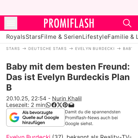
Royals
Stars
Filme & Serien
Lifestyle
Familie & 
STARS
DEUTSCHE STARS
EVELYN BURDECKI
BABY M
Royals
Baby mit dem besten Freund:
Stars
Das ist Evelyn Burdeckis Plan
Filme & Serien
B
Lifestyle
20.10.25, 22:54
-
Nurin Khalil
Lesezeit:
2
min
Familie & Liebe
Damit du die spannendsten
Promiflash-News auch bei
Promiflash Exklusiv
Google siehst.
Evelyn Burdecki
(37), bekannt als Reality-TV-