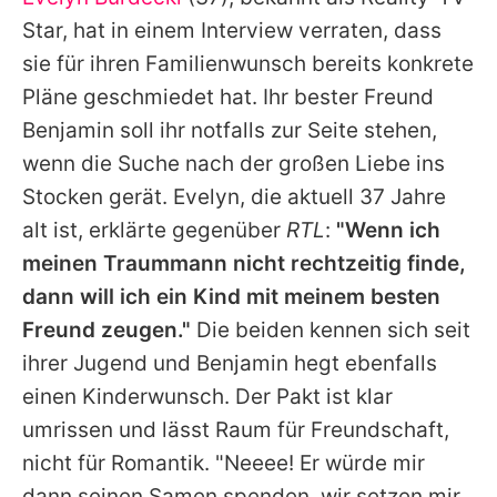
Alle Themen auf Promiflash
Star, hat in einem Interview verraten, dass
Jobs
sie für ihren Familienwunsch bereits konkrete
Pläne geschmiedet hat. Ihr bester Freund
App runterladen
Benjamin soll ihr notfalls zur Seite stehen,
Team
wenn die Suche nach der großen Liebe ins
Stocken gerät.
Evelyn
, die aktuell 37 Jahre
Redaktionelle Richtlinien
alt ist, erklärte gegenüber
RTL
:
"Wenn ich
Impressum
meinen Traummann nicht rechtzeitig finde,
dann will ich ein Kind mit meinem besten
Datenschutzerklärung
Freund zeugen."
Die beiden kennen sich seit
Nutzungsbedingungen
ihrer Jugend und Benjamin hegt ebenfalls
Utiq verwalten
einen Kinderwunsch. Der Pakt ist klar
umrissen und lässt Raum für Freundschaft,
nicht für Romantik. "Neeee! Er würde mir
dann seinen Samen spenden, wir setzen mir