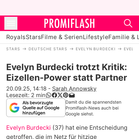
Royals
Stars
Filme & Serien
Lifestyle
Familie & 
STARS
DEUTSCHE STARS
EVELYN BURDECKI
EVELYN
Royals
Evelyn Burdecki trotzt Kritik:
Stars
Eizellen-Power statt Partner
Filme & Serien
20.09.25, 14:18
-
Sarah Annowsky
Lesezeit:
2
min
Lifestyle
Damit du die spannendsten
Promiflash-News auch bei
Familie & Liebe
Google siehst.
Promiflash Exklusiv
Evelyn Burdecki
(37) hat eine Entscheidung
getroffen, die im Netz für hitzige