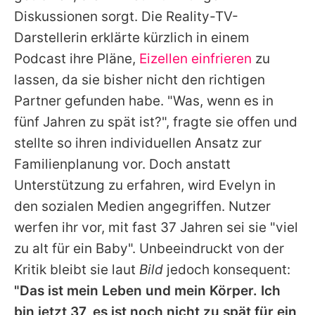
Alle Themen auf Promiflash
Diskussionen sorgt. Die Reality-TV-
Darstellerin erklärte kürzlich in einem
Jobs
Podcast ihre Pläne,
Eizellen einfrieren
zu
App runterladen
lassen, da sie bisher nicht den richtigen
Team
Partner gefunden habe. "Was, wenn es in
fünf Jahren zu spät ist?", fragte sie offen und
Redaktionelle Richtlinien
stellte so ihren individuellen Ansatz zur
Impressum
Familienplanung vor. Doch anstatt
Unterstützung zu erfahren, wird
Evelyn
in
Datenschutzerklärung
den sozialen Medien angegriffen. Nutzer
Nutzungsbedingungen
werfen ihr vor, mit fast 37 Jahren sei sie "viel
zu alt für ein Baby". Unbeeindruckt von der
Utiq verwalten
Kritik bleibt sie laut
Bild
jedoch konsequent:
"Das ist mein Leben und mein Körper. Ich
bin jetzt 37, es ist noch nicht zu spät für ein