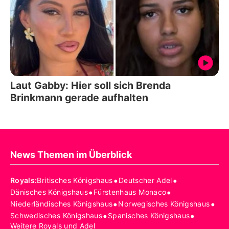
Laut Gabby: Hier soll sich Brenda
Brinkmann gerade aufhalten
News Themen im Überblick
•
•
Royals
:
Britisches Königshaus
Deutscher Adel
•
•
Dänisches Königshaus
Fürstenhaus Monaco
•
•
Niederländisches Königshaus
Norwegisches Königshaus
•
•
Schwedisches Königshaus
Spanisches Königshaus
Weitere Royals und Adel