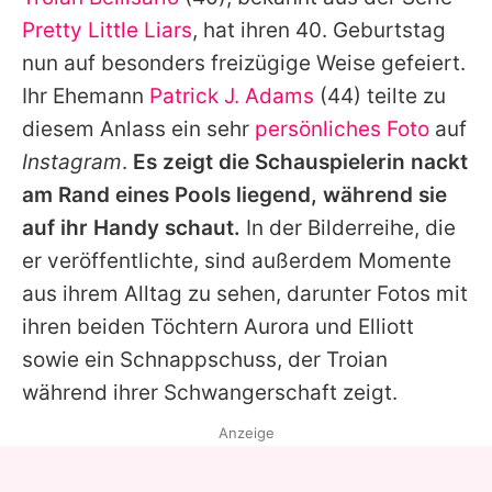
Alle Themen auf Promiflash
Pretty Little Liars
, hat ihren 40. Geburtstag
Jobs
nun auf besonders freizügige Weise gefeiert.
Ihr Ehemann
Patrick J. Adams
(44) teilte zu
App runterladen
diesem Anlass ein sehr
persönliches Foto
auf
Team
Instagram
.
Es zeigt die Schauspielerin nackt
am Rand eines Pools liegend, während sie
Redaktionelle Richtlinien
auf ihr Handy schaut.
In der Bilderreihe, die
Impressum
er veröffentlichte, sind außerdem Momente
aus ihrem Alltag zu sehen, darunter Fotos mit
Datenschutzerklärung
ihren beiden Töchtern Aurora und Elliott
Nutzungsbedingungen
sowie ein Schnappschuss, der
Troian
Utiq verwalten
während ihrer Schwangerschaft zeigt.
Anzeige