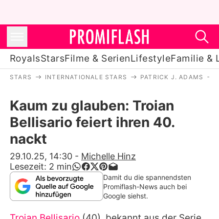
Royals
Stars
Filme & Serien
Lifestyle
Familie & 
STARS
INTERNATIONALE STARS
PATRICK J. ADAMS
Royals
Kaum zu glauben: Troian
Stars
Bellisario feiert ihren 40.
Filme & Serien
nackt
Lifestyle
29.10.25, 14:30
-
Michelle Hinz
Lesezeit:
2
min
Familie & Liebe
Damit du die spannendsten
Promiflash-News auch bei
Promiflash Exklusiv
Google siehst.
Troian Bellisario
(40), bekannt aus der Serie