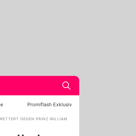
be
Promiflash Exklusiv
ETTERT GEGEN PRINZ WILLIAM