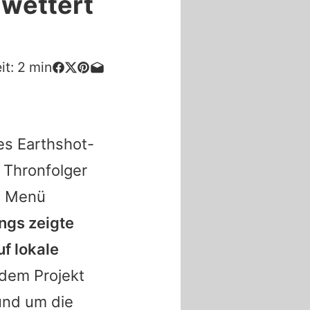
wettert
it:
2
min
es Earthshot-
e Thronfolger
es Menü
ngs zeigte
uf lokale
dem Projekt
rund um die