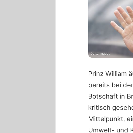
Getty Images
Prinz William
ä
bereits bei d
Botschaft in B
kritisch gese
Mittelpunkt, e
Umwelt- und Kl