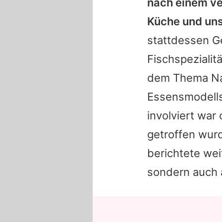
nach einem ve
Küche und unse
stattdessen Ge
Fischspezialit
dem Thema Nac
Essensmodells 
involviert war
getroffen wurd
berichtete wei
sondern auch 