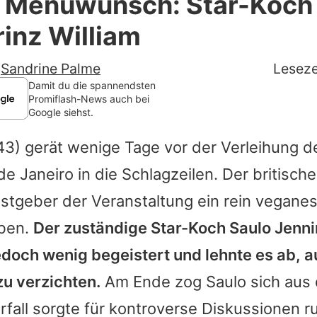
 Menüwunsch: Star-Koch 
Filme & Serien
inz William
Lifestyle
-
Sandrine Palme
Leseze
Familie & Liebe
Damit du die spannendsten
Promiflash-News auch bei
Google siehst.
Promiflash Exklusiv
43) gerät wenige Tage vor der Verleihung d
Alle Themen auf Promiflash
de Janeiro in die Schlagzeilen. Der britisch
Jobs
Gastgeber der Veranstaltung ein rein vegan
App runterladen
ben.
Der zuständige Star-Koch Saulo Jenni
Team
edoch wenig begeistert und lehnte es ab, a
zu verzichten.
Am Ende zog Saulo sich aus 
Redaktionelle Richtlinien
rfall sorgte für kontroverse Diskussionen 
Impressum