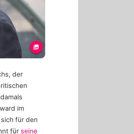
hs, der
ritischen
s damals
Award im
 sich für den
nt für
seine