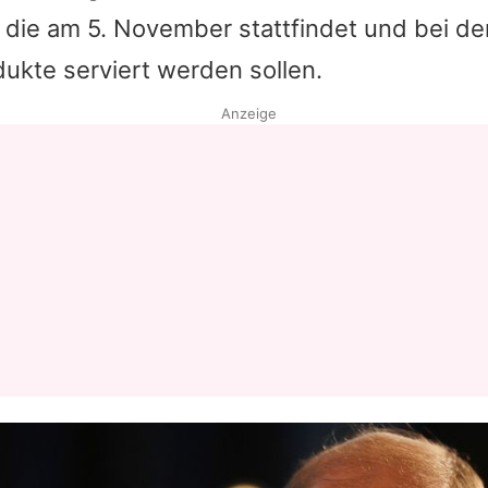
 die am 5. November stattfindet und bei de
Datenschutzerklärung
dukte serviert werden sollen.
Nutzungsbedingungen
Anzeige
Utiq verwalten