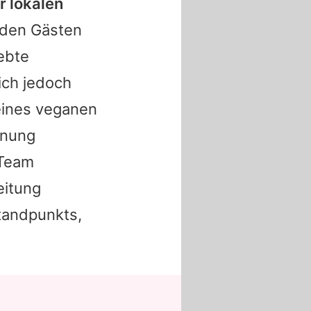
r lokalen
 den Gästen
iebte
ich jedoch
eines veganen
anung
 Team
eitung
Standpunkts,