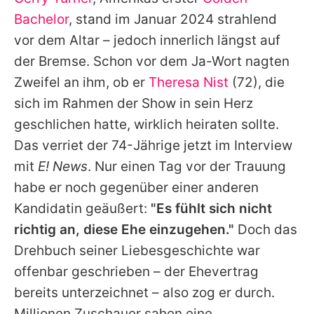
Alle Themen auf Promiflash
Bachelor
, stand im Januar 2024 strahlend
Jobs
vor dem Altar – jedoch innerlich längst auf
der Bremse. Schon vor dem Ja-Wort nagten
App runterladen
Zweifel an ihm, ob er
Theresa Nist
(72), die
Team
sich im Rahmen der Show in sein Herz
geschlichen hatte, wirklich heiraten sollte.
Redaktionelle Richtlinien
Das verriet der 74-Jährige jetzt im Interview
Impressum
mit
E! News
. Nur einen Tag vor der Trauung
habe er noch gegenüber einer anderen
Datenschutzerklärung
Kandidatin geäußert:
"Es fühlt sich nicht
Nutzungsbedingungen
richtig an, diese Ehe einzugehen."
Doch das
Utiq verwalten
Drehbuch seiner Liebesgeschichte war
offenbar geschrieben – der Ehevertrag
bereits unterzeichnet – also zog er durch.
Millionen Zuschauer sahen eine