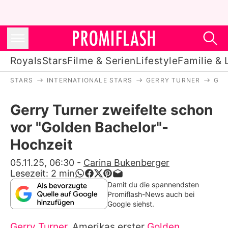
Royals
Stars
Filme & Serien
Lifestyle
Familie & 
STARS
INTERNATIONALE STARS
GERRY TURNER
GER
Royals
Gerry Turner zweifelte schon
Stars
vor "Golden Bachelor"-
Filme & Serien
Hochzeit
Lifestyle
05.11.25, 06:30
-
Carina Bukenberger
Lesezeit:
2
min
Familie & Liebe
Damit du die spannendsten
Promiflash-News auch bei
Promiflash Exklusiv
Google siehst.
Gerry Turner
, Amerikas erster
Golden