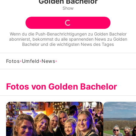
Golden Bachelor
Alle Themen auf Promiflash
Show
Jobs
App runterladen
Wenn du die Push-Benachrichtigungen zu
Golden Bachelor
abonnierst, bekommst du alle spannenden News zu
Golden
Team
Bachelor
und die wichtigsten News des Tages
Redaktionelle Richtlinien
Fotos
Umfeld
News
Impressum
Datenschutzerklärung
Fotos von Golden Bachelor
Nutzungsbedingungen
Utiq verwalten