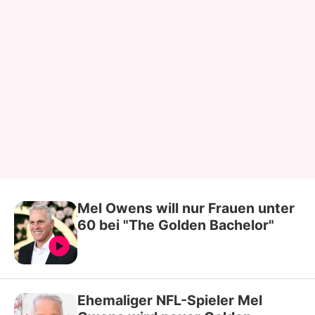
Mel Owens will nur Frauen unter
60 bei "The Golden Bachelor"
Ehemaliger NFL-Spieler Mel