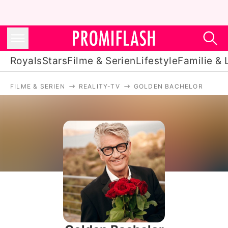
Royals
Stars
Filme & Serien
Lifestyle
Familie & 
FILME & SERIEN
REALITY-TV
GOLDEN BACHELOR
Royals
Stars
Filme & Serien
Lifestyle
Familie & Liebe
Promiflash Exklusiv