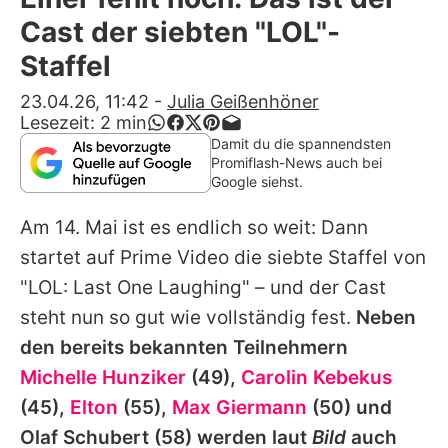
Alle Themen auf Promiflash
Cast der siebten "LOL"-
Jobs
Staffel
App runterladen
23.04.26, 11:42
-
Julia Geißenhöner
Lesezeit:
2
min
Team
Damit du die spannendsten
Promiflash-News auch bei
Redaktionelle Richtlinien
Google siehst.
Am 14. Mai ist es endlich so weit: Dann
Impressum
startet auf Prime Video die siebte Staffel von
Datenschutzerklärung
"LOL: Last One Laughing" – und der Cast
Nutzungsbedingungen
steht nun so gut wie vollständig fest.
Neben
den bereits bekannten Teilnehmern
Utiq verwalten
Michelle Hunziker
(49),
Carolin Kebekus
(45),
Elton
(55),
Max Giermann
(50) und
Olaf Schubert
(58) werden laut
Bild
auch