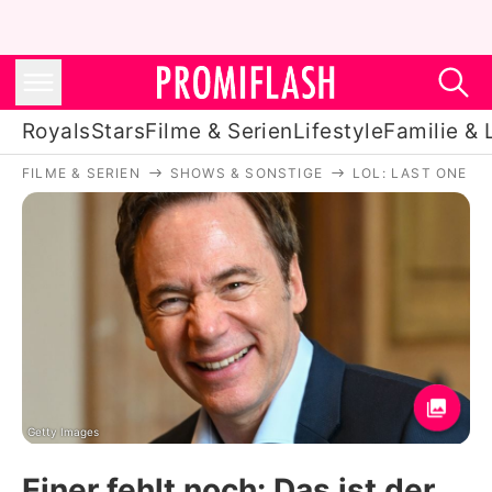
Royals
Stars
Filme & Serien
Lifestyle
Familie & 
FILME & SERIEN
SHOWS & SONSTIGE
LOL: LAST ONE L
Royals
Stars
Filme & Serien
Lifestyle
Familie & Liebe
Promiflash Exklusiv
Getty Images
Einer fehlt noch: Das ist der