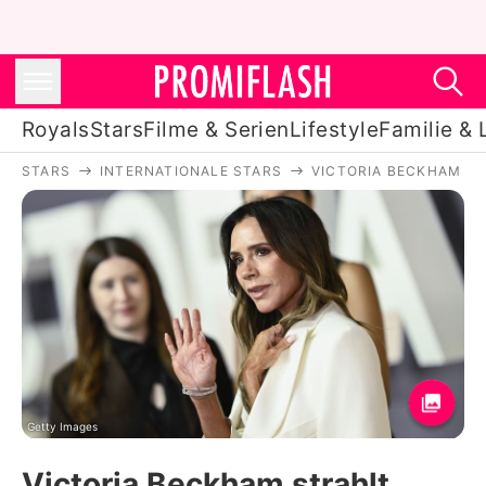
Royals
Stars
Filme & Serien
Lifestyle
Familie & 
STARS
INTERNATIONALE STARS
VICTORIA BECKHAM
Royals
Stars
Filme & Serien
Lifestyle
Familie & Liebe
Promiflash Exklusiv
Getty Images
Victoria Beckham strahlt