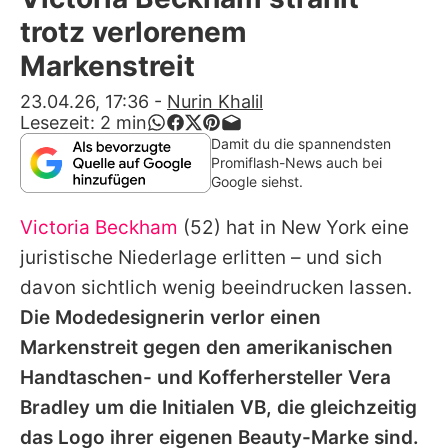
Alle Themen auf Promiflash
trotz verlorenem
Jobs
Markenstreit
App runterladen
23.04.26, 17:36
-
Nurin Khalil
Lesezeit:
2
min
Team
Damit du die spannendsten
Promiflash-News auch bei
Redaktionelle Richtlinien
Google siehst.
Victoria Beckham
(52) hat in New York eine
Impressum
juristische Niederlage erlitten – und sich
Datenschutzerklärung
davon sichtlich wenig beeindrucken lassen.
Nutzungsbedingungen
Die Modedesignerin verlor einen
Markenstreit gegen den amerikanischen
Utiq verwalten
Handtaschen- und Kofferhersteller Vera
Bradley um die Initialen VB, die gleichzeitig
das Logo ihrer eigenen Beauty-Marke sind.