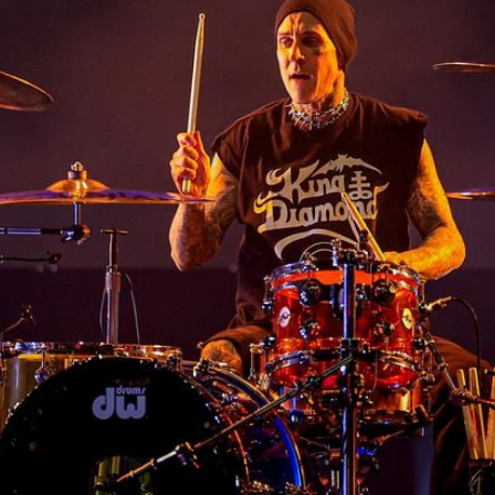
Filme & Serien
Lifestyle
Familie & Liebe
Promiflash Exklusiv
Alle Themen auf Promiflash
Jobs
App runterladen
Team
Redaktionelle Richtlinien
Impressum