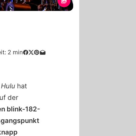
it:
2
min
:
Hulu
hat
uf der
den
blink-182
-
usgangspunkt
knapp