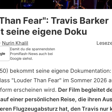
Datenschutzerklärung
Than Fear": Travis Barker
Nutzungsbedingungen
 seine eigene Doku
Utiq verwalten
-
Nurin Khalil
Leseze
Damit du die spannendsten
Promiflash-News auch bei
Google siehst.
50) bekommt seine eigene Dokumentation
dass "Louder Than Fear" im Sommer 2026 a
tform erscheinen wird.
Der Film begleitet 
auf einer persönlichen Reise, die ihren A
eren Flugzeugabsturz hat, den
Travis
nur 