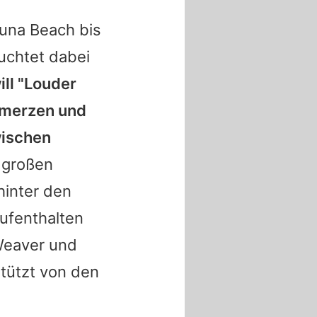
una Beach bis
uchtet dabei
ll "Louder
hmerzen und
wischen
e großen
inter den
ufenthalten
Weaver und
stützt von den