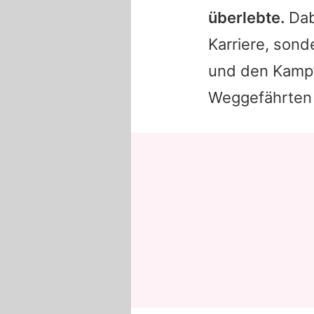
überlebte.
Dab
Karriere, sond
und den Kampf
Weggefährten u