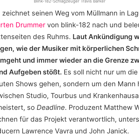
Blink-182-Schlagzeuger Travis Barker
 zeichnet seinen Weg vom Müllmann in Lag
erten Drummer
von
blink-182
nach und bele
ttenseiten des Ruhms.
Laut Ankündigung wi
igen, wie der Musiker mit körperlichen Sc
 umgeht und immer wieder an die Grenze z
nd Aufgeben stößt.
Es soll nicht nur um di
uten Shows gehen, sondern um den Mann h
zwischen Studio, Tourbus und Krankenhausa
meistert, so
Deadline
. Produzent Matthew 
chnen für das Projekt verantwortlich, unter
ducern Lawrence Vavra und John Janick.