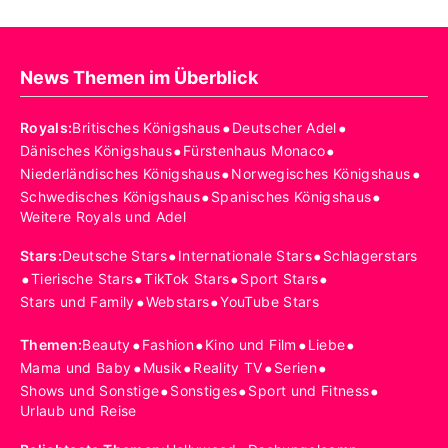
News Themen im Überblick
•
•
Royals
:
Britisches Königshaus
Deutscher Adel
•
•
Dänisches Königshaus
Fürstenhaus Monaco
•
•
Niederländisches Königshaus
Norwegisches Königshaus
•
•
Schwedisches Königshaus
Spanisches Königshaus
Weitere Royals und Adel
•
•
Stars
:
Deutsche Stars
Internationale Stars
Schlagerstars
•
•
•
•
Tierische Stars
TikTok Stars
Sport Stars
•
•
Stars und Family
Webstars
YouTube Stars
•
•
•
•
Themen
:
Beauty
Fashion
Kino und Film
Liebe
•
•
•
•
Mama und Baby
Musik
Reality TV
Serien
•
•
•
Shows und Sonstige
Sonstiges
Sport und Fitness
Urlaub und Reise