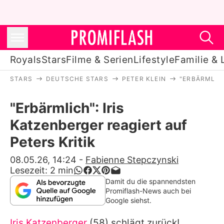
Royals
Stars
Filme & Serien
Lifestyle
Familie & 
STARS
DEUTSCHE STARS
PETER KLEIN
"ERBÄRMLICH
Royals
"Erbärmlich": Iris
Stars
Katzenberger reagiert auf
Filme & Serien
Peters Kritik
Lifestyle
08.05.26, 14:24
-
Fabienne Stepczynski
Lesezeit:
2
min
Familie & Liebe
Damit du die spannendsten
Promiflash-News auch bei
Promiflash Exklusiv
Google siehst.
Iris Katzenberger
(58) schlägt zurück!