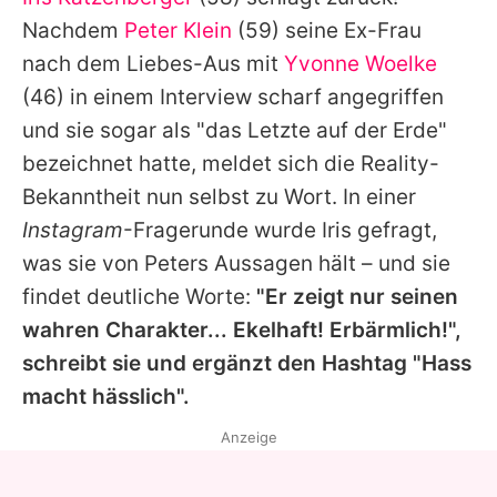
Alle Themen auf Promiflash
Nachdem
Peter Klein
(59) seine Ex-Frau
Jobs
nach dem Liebes-Aus mit
Yvonne Woelke
(46) in einem Interview scharf angegriffen
App runterladen
und sie sogar als "das Letzte auf der Erde"
Team
bezeichnet hatte, meldet sich die Reality-
Bekanntheit nun selbst zu Wort. In einer
Redaktionelle Richtlinien
Instagram
-Fragerunde wurde
Iris
gefragt,
Impressum
was sie von
Peters
Aussagen hält – und sie
findet deutliche Worte:
"Er zeigt nur seinen
Datenschutzerklärung
wahren Charakter... Ekelhaft! Erbärmlich!",
Nutzungsbedingungen
schreibt sie und ergänzt den Hashtag "Hass
Utiq verwalten
macht hässlich".
Anzeige