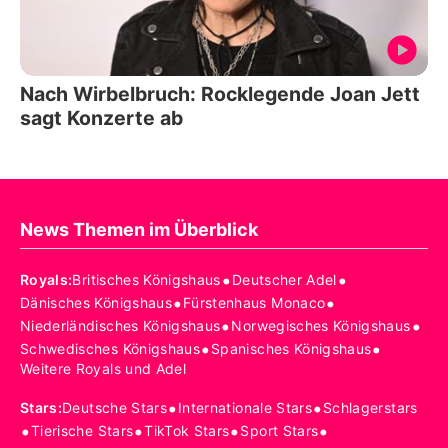
Nach Wirbelbruch: Rocklegende Joan Jett
sagt Konzerte ab
News Themen im Überblick
•
•
Royals
:
Britisches Königshaus
Deutscher Adel
•
•
Dänisches Königshaus
Fürstenhaus Monaco
•
•
Niederländisches Königshaus
Norwegisches Königshaus
•
•
Schwedisches Königshaus
Spanisches Königshaus
Weitere Royals und Adel
•
•
Stars
:
Deutsche Stars
Internationale Stars
Schlagerstars
•
•
•
•
Tierische Stars
TikTok Stars
Sport Stars