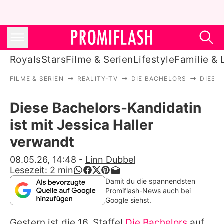
Royals
Stars
Filme & Serien
Lifestyle
Familie & 
FILME & SERIEN
REALITY-TV
DIE BACHELORS
DIESE
Royals
Diese Bachelors-Kandidatin
Stars
ist mit Jessica Haller
Filme & Serien
verwandt
Lifestyle
08.05.26, 14:48
-
Linn Dubbel
Lesezeit:
2
min
Familie & Liebe
Damit du die spannendsten
Promiflash-News auch bei
Promiflash Exklusiv
Google siehst.
Gestern ist die 16. Staffel
Die Bachelors
auf