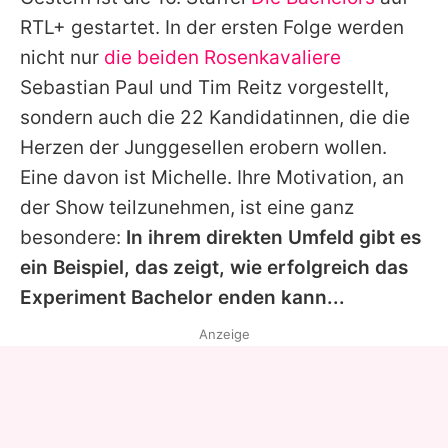
Alle Themen auf Promiflash
RTL+ gestartet. In der ersten Folge werden
Jobs
nicht nur
die beiden Rosenkavaliere
Sebastian Paul
und
Tim Reitz
vorgestellt,
App runterladen
sondern auch die 22 Kandidatinnen, die die
Team
Herzen der Junggesellen erobern wollen.
Eine davon ist Michelle. Ihre Motivation, an
Redaktionelle Richtlinien
der Show teilzunehmen, ist eine ganz
Impressum
besondere:
In ihrem direkten Umfeld gibt es
ein Beispiel, das zeigt, wie erfolgreich das
Datenschutzerklärung
Experiment Bachelor enden kann...
Nutzungsbedingungen
Anzeige
Utiq verwalten