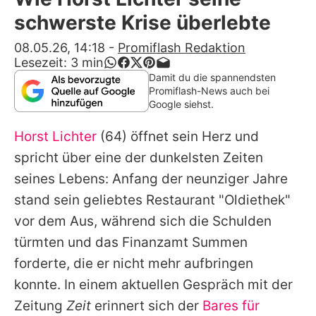
Alle Themen auf Promiflash
schwerste Krise überlebte
Jobs
08.05.26, 14:18
-
Promiflash Redaktion
Lesezeit:
3
min
App runterladen
Damit du die spannendsten
Promiflash-News auch bei
Team
Google siehst.
Redaktionelle Richtlinien
Horst Lichter
(64) öffnet sein Herz und
spricht über eine der dunkelsten Zeiten
Impressum
seines Lebens: Anfang der neunziger Jahre
Datenschutzerklärung
stand sein geliebtes Restaurant "Oldiethek"
vor dem Aus, während sich die Schulden
Nutzungsbedingungen
türmten und das Finanzamt Summen
Utiq verwalten
forderte, die er nicht mehr aufbringen
konnte. In einem aktuellen Gespräch mit der
Zeitung
Zeit
erinnert sich der
Bares für