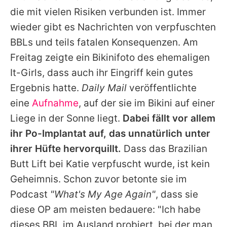
Alle Themen auf Promiflash
die mit vielen Risiken verbunden ist. Immer
wieder gibt es Nachrichten von verpfuschten
Jobs
BBLs und teils fatalen Konsequenzen. Am
App runterladen
Freitag zeigte ein Bikinifoto des ehemaligen
Team
It-Girls, dass auch ihr Eingriff kein gutes
Ergebnis hatte.
Daily Mail
veröffentlichte
Redaktionelle Richtlinien
eine
Aufnahme
, auf der sie im Bikini auf einer
Impressum
Liege in der Sonne liegt.
Dabei fällt vor allem
ihr Po-Implantat auf, das unnatürlich unter
Datenschutzerklärung
ihrer Hüfte hervorquillt.
Dass das Brazilian
Nutzungsbedingungen
Butt Lift bei
Katie
verpfuscht wurde, ist kein
Geheimnis. Schon zuvor betonte sie im
Utiq verwalten
Podcast
"What's My Age Again"
, dass sie
diese OP am meisten bedauere: "Ich habe
dieses BBL im Ausland probiert, bei der man