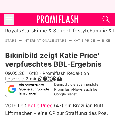
Royals
Stars
Filme & Serien
Lifestyle
Familie & 
STARS
INTERNATIONALE STARS
KATIE PRICE
BIKINI
Royals
Bikinibild zeigt Katie Price'
Stars
verpfuschtes BBL-Ergebnis
Filme & Serien
09.05.26, 16:18
-
Promiflash Redaktion
Lesezeit:
2
min
Lifestyle
Damit du die spannendsten
Promiflash-News auch bei
Familie & Liebe
Google siehst.
Promiflash Exklusiv
2019 ließ
Katie Price
(47) ein Brazilian Butt
Lift machen – eine OP zur Straffung des Pos,