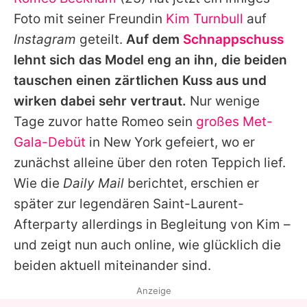
Alle Themen auf Promiflash
Foto mit seiner Freundin
Kim Turnbull
auf
Jobs
Instagram
geteilt.
Auf dem
Schnappschuss
lehnt sich das Model eng an ihn, die beiden
App runterladen
tauschen einen zärtlichen Kuss aus und
Team
wirken dabei sehr vertraut.
Nur wenige
Tage zuvor hatte
Romeo
sein
großes Met-
Redaktionelle Richtlinien
Gala-Debüt
in New York gefeiert, wo er
Impressum
zunächst alleine über den roten Teppich lief.
Wie die
Daily Mail
berichtet, erschien er
Datenschutzerklärung
später zur legendären Saint-Laurent-
Nutzungsbedingungen
Afterparty allerdings in Begleitung von
Kim
–
Utiq verwalten
und zeigt nun auch online, wie glücklich die
beiden aktuell miteinander sind.
Anzeige