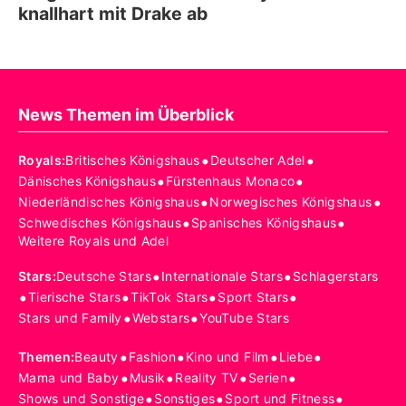
knallhart mit Drake ab
News Themen im Überblick
•
•
Royals
:
Britisches Königshaus
Deutscher Adel
•
•
Dänisches Königshaus
Fürstenhaus Monaco
•
•
Niederländisches Königshaus
Norwegisches Königshaus
•
•
Schwedisches Königshaus
Spanisches Königshaus
Weitere Royals und Adel
•
•
Stars
:
Deutsche Stars
Internationale Stars
Schlagerstars
•
•
•
•
Tierische Stars
TikTok Stars
Sport Stars
•
•
Stars und Family
Webstars
YouTube Stars
•
•
•
•
Themen
:
Beauty
Fashion
Kino und Film
Liebe
•
•
•
•
Mama und Baby
Musik
Reality TV
Serien
•
•
•
Shows und Sonstige
Sonstiges
Sport und Fitness