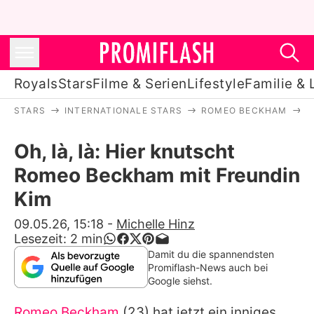
Royals
Stars
Filme & Serien
Lifestyle
Familie & 
STARS
INTERNATIONALE STARS
ROMEO BECKHAM
O
Royals
Oh, là, là: Hier knutscht
Stars
Romeo Beckham mit Freundin
Filme & Serien
Kim
Lifestyle
09.05.26, 15:18
-
Michelle Hinz
Lesezeit:
2
min
Familie & Liebe
Damit du die spannendsten
Promiflash-News auch bei
Promiflash Exklusiv
Google siehst.
Romeo Beckham
(23) hat jetzt ein inniges