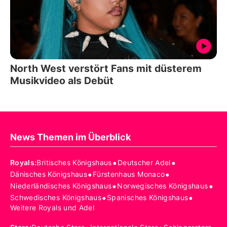
North West verstört Fans mit düsterem
Musikvideo als Debüt
News Themen im Überblick
•
•
Royals
:
Britisches Königshaus
Deutscher Adel
•
•
Dänisches Königshaus
Fürstenhaus Monaco
•
•
Niederländisches Königshaus
Norwegisches Königshaus
•
•
Schwedisches Königshaus
Spanisches Königshaus
Weitere Royals und Adel