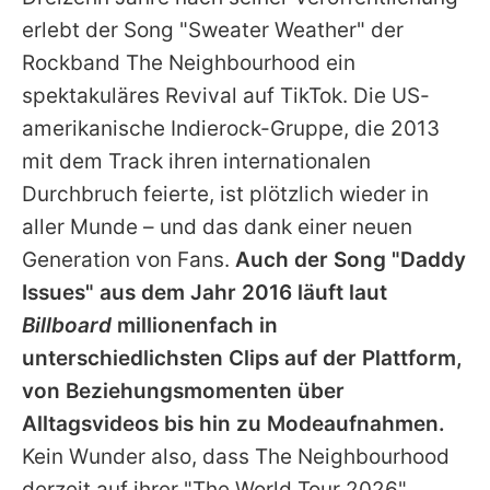
Alle Themen auf Promiflash
erlebt der Song "Sweater Weather" der
Jobs
Rockband
The Neighbourhood
ein
spektakuläres Revival auf TikTok. Die US-
App runterladen
amerikanische Indierock-Gruppe, die 2013
Team
mit dem Track ihren internationalen
Durchbruch feierte, ist plötzlich wieder in
Redaktionelle Richtlinien
aller Munde – und das dank einer neuen
Impressum
Generation von Fans.
Auch der Song "Daddy
Issues" aus dem Jahr 2016 läuft laut
Datenschutzerklärung
Billboard
millionenfach in
Nutzungsbedingungen
unterschiedlichsten Clips auf der Plattform,
Utiq verwalten
von Beziehungsmomenten über
Alltagsvideos bis hin zu Modeaufnahmen.
Kein Wunder also, dass
The Neighbourhood
derzeit auf ihrer "The World Tour 2026"