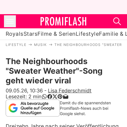
Royals
Stars
Filme & Serien
Lifestyle
Familie & 
LIFESTYLE
MUSIK
THE NEIGHBOURHOODS "SWEATER WE
Royals
The Neighbourhoods
Stars
"Sweater Weather"-Song
Filme & Serien
geht wieder viral
Lifestyle
09.05.26, 10:36
-
Lisa Federschmidt
Lesezeit:
2
min
Familie & Liebe
Damit du die spannendsten
Promiflash-News auch bei
Promiflash Exklusiv
Google siehst.
Dreizehn Jahre nach seiner Veröffentlichung