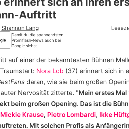
 erinnert sich an ihren er
Filme & Serien
nn-Auftritt
Lifestyle
-
Shannon Lang
Leseze
Familie & Liebe
Damit du die spannendsten
Promiflash-News auch bei
Google siehst.
Promiflash Exklusiv
tritt auf einer der bekanntesten Bühnen Mall
Alle Themen auf Promiflash
 Traumstart:
Nora Lob
(37) erinnert sich in 
Jobs
BestFans
daran, wie sie beim großen Openi
App runterladen
auter Nervosität zitterte.
"Mein erstes Mal
Team
ekt beim großen Opening. Das ist die Bühne
e
Mickie Krause
,
Pietro Lombardi
,
Ikke Hüft
Redaktionelle Richtlinien
uftreten. Mit solchen Profis als Anfängeri
Impressum