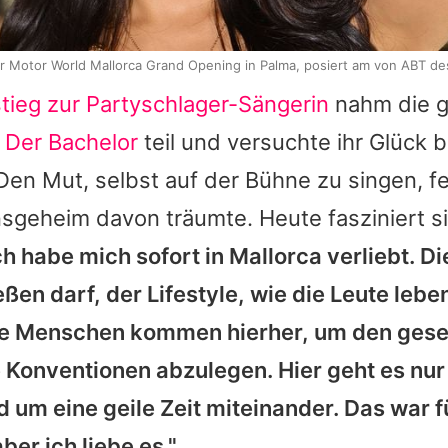
r Motor World Mallorca Grand Opening in Palma, posiert am von ABT d
tieg zur Partyschlager-Sängerin
nahm die g
i
Der Bachelor
teil und versuchte ihr Glück 
Den Mut, selbst auf der Bühne zu singen, fe
nsgeheim davon träumte. Heute fasziniert s
ch habe mich sofort in Mallorca verliebt. Die
ßen darf, der Lifestyle, wie die Leute leben
Die Menschen kommen hierher, um den gesel
e Konventionen abzulegen. Hier geht es nur
 um eine geile Zeit miteinander. Das war f
ber ich liebe es."