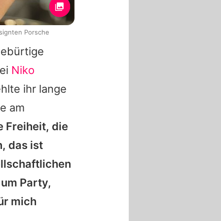
esignten Porsche
ebürtige
bei
Niko
hlte ihr lange
ie am
 Freiheit, die
, das ist
lschaftlichen
 um Party,
ür mich