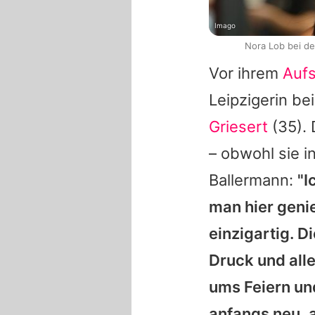
Imago
Nora Lob bei de
Vor ihrem
Aufs
Leipzigerin be
Griesert
(35). 
– obwohl sie i
Ballermann:
"I
man hier genie
einzigartig. 
Druck und all
ums Feiern und
anfangs neu, a