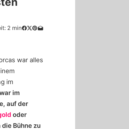
sten
it:
2
min
orcas war alles
einem
ng im
 war im
, auf der
gold
oder
n die Bühne zu