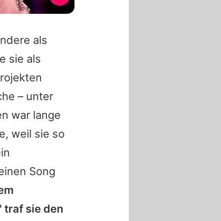
andere als
 sie als
rojekten
he – unter
en war lange
e, weil sie so
in
 einen Song
rem
traf sie den