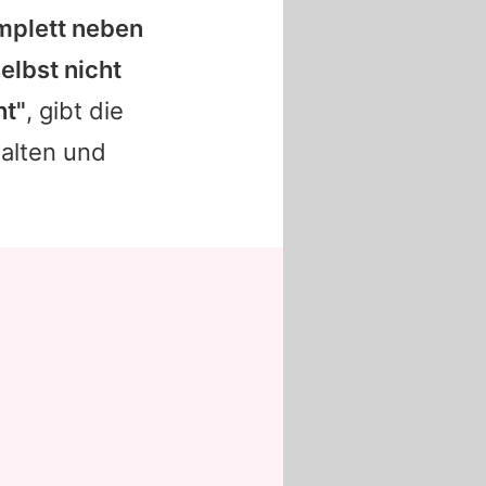
omplett neben
elbst nicht
ht"
, gibt die
halten und