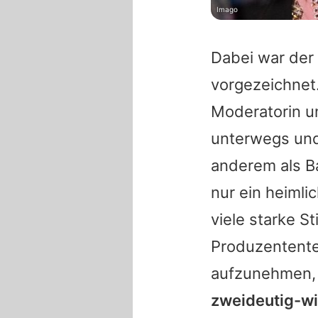
Imago
Dabei war der
vorgezeichnet.
Moderatorin u
unterwegs und
anderem als B
nur ein heimlic
viele starke S
Produzententea
aufzunehmen, 
zweideutig-wi