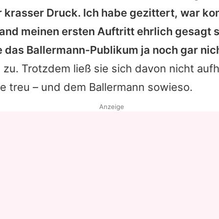
r krasser Druck. Ich habe gezittert, war k
Datenschutzerklärung
and meinen ersten Auftritt ehrlich gesagt s
Nutzungsbedingungen
e das Ballermann-Publikum ja noch gar nic
Utiq verwalten
 zu. Trotzdem ließ sie sich davon nicht auf
ne treu – und dem Ballermann sowieso.
Anzeige