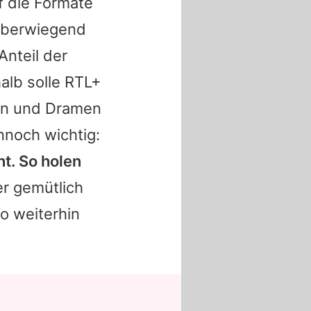
f die Formate
überwiegend
Anteil der
alb solle RTL+
sen und Dramen
nnoch wichtig:
t. So holen
ber gemütlich
o weiterhin