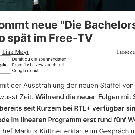
Datenschutzerklärung
ommt neue "Die Bachelor
Nutzungsbedingungen
so spät im Free-TV
Utiq verwalten
-
Lisa Mayr
Leseze
Damit du die spannendsten
Promiflash-News auch bei
Google siehst.
 mit der Ausstrahlung der neuen Staffel vo
wusst Zeit:
Während die neuen Folgen mit
bereits seit Kurzem bei RTL+ verfügbar sin
sode im linearen Programm erst rund fünf W
chef Markus Küttner erklärte im Gespräch 