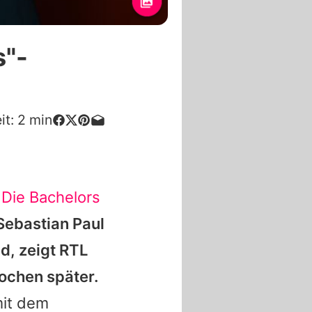
s"-
it:
2
min
n
Die Bachelors
Sebastian Paul
d, zeigt RTL
ochen später.
mit dem