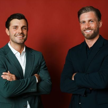
Filme & Serien
Lifestyle
Familie & Liebe
Promiflash Exklusiv
Alle Themen auf Promiflash
Jobs
App runterladen
Team
Redaktionelle Richtlinien
Impressum