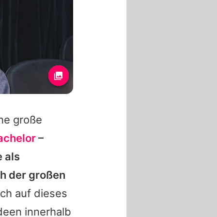
ne große
achelor
–
e
als
ch der großen
ich auf dieses
Ideen innerhalb