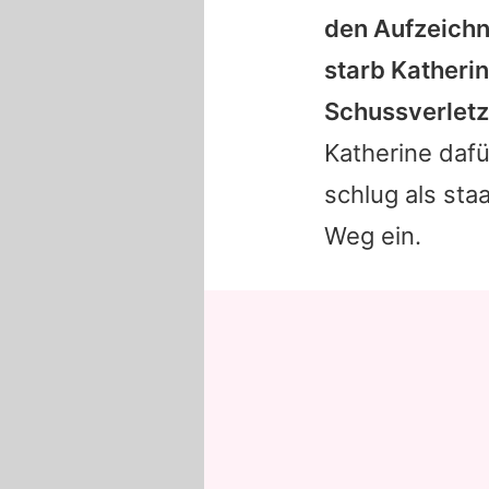
den Aufzeichn
starb Katheri
Schussverletz
Katherine dafü
schlug als staa
Weg ein.