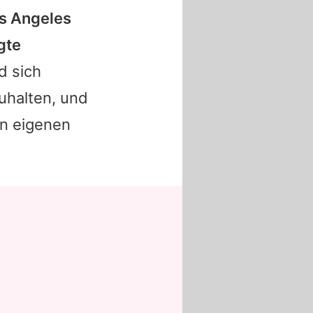
os Angeles
gte
d sich
uhalten, und
ren eigenen