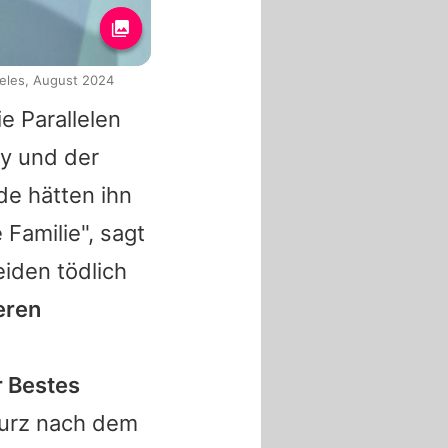
ngeles, August 2024
e Parallelen
y und der
de hätten ihn
 Familie", sagt
iden tödlich
eren
r Bestes
kurz nach dem