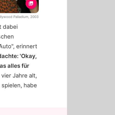
ollywood Palladium, 2003
t dabei
ischen
Auto", erinnert
dachte: 'Okay,
s alles für
vier Jahre alt,
 spielen, habe