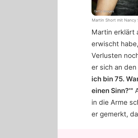
Getty Images
Martin Short mit Nancy 
Martin
erklärt 
erwischt habe,
Verlusten noch
er sich an den
ich bin 75. Wa
einen Sinn?'"
A
in die Arme sc
er gemerkt, d