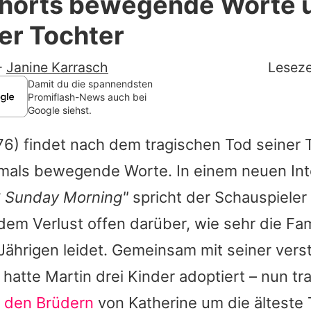
Shorts bewegende Worte 
Filme & Serien
er Tochter
Lifestyle
-
Janine Karrasch
Leseze
Familie & Liebe
Damit du die spannendsten
Promiflash-News auch bei
Google siehst.
Promiflash Exklusiv
76) findet nach dem tragischen Tod seiner 
Alle Themen auf Promiflash
tmals bewegende Worte. In einem neuen Int
Jobs
 Sunday Morning"
spricht der Schauspieler
App runterladen
em Verlust offen darüber, wie sehr die Fam
Team
Jährigen leidet. Gemeinsam mit seiner ver
 hatte
Martin
drei Kinder adoptiert – nun tra
Redaktionelle Richtlinien
t
den Brüdern
von Katherine um die älteste 
Impressum