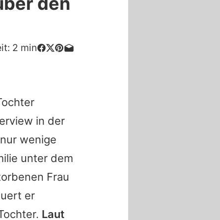
über den
it:
2
min
Tochter
erview in der
 nur wenige
ilie unter dem
storbenen Frau
uert er
Tochter.
Laut