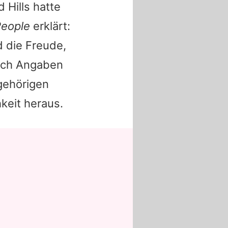
 Hills hatte
eople
erklärt:
d die Freude,
 Nach Angaben
gehörigen
keit heraus.