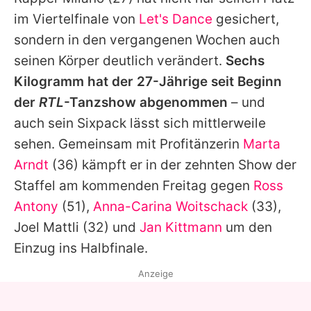
Alle Themen auf Promiflash
im Viertelfinale von
Let's Dance
gesichert,
Jobs
sondern in den vergangenen Wochen auch
seinen Körper deutlich verändert.
Sechs
App runterladen
Kilogramm hat der 27-Jährige seit Beginn
Team
der
RTL
-Tanzshow abgenommen
– und
auch sein Sixpack lässt sich mittlerweile
Redaktionelle Richtlinien
sehen. Gemeinsam mit Profitänzerin
Marta
Impressum
Arndt
(36) kämpft er in der zehnten Show der
Staffel am kommenden Freitag gegen
Ross
Datenschutzerklärung
Antony
(51),
Anna-Carina Woitschack
(33),
Nutzungsbedingungen
Joel Mattli
(32) und
Jan Kittmann
um den
Utiq verwalten
Einzug ins Halbfinale.
Anzeige