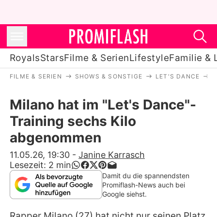
Royals
Stars
Filme & Serien
Lifestyle
Familie & 
FILME & SERIEN
SHOWS & SONSTIGE
LET'S DANCE
M
Royals
Milano hat im "Let's Dance"-
Stars
Training sechs Kilo
Filme & Serien
abgenommen
Lifestyle
11.05.26, 19:30
-
Janine Karrasch
Lesezeit:
2
min
Familie & Liebe
Damit du die spannendsten
Promiflash-News auch bei
Promiflash Exklusiv
Google siehst.
Rapper
Milano
(27) hat nicht nur seinen Platz