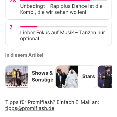
28
Unbedingt – Rap plus Dance ist die
Kombi, die wir sehen wollen!
7
Lieber Fokus auf Musik – Tanzen nur
optional.
In diesem Artikel
Shows &
Stars
Sonstige
Tipps für Promiflash? Einfach E-Mail an:
tipps@promiflash.de