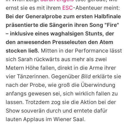
Alle Themen auf Promiflash
ernst sie es mit ihrem
ESC
-Abenteuer meint:
Jobs
Bei der Generalprobe zum ersten Halbfinale
präsentierte die Sängerin ihren Song "Fire"
App runterladen
– inklusive eines waghalsigen Stunts, der
Team
den anwesenden Presseleuten den Atem
stocken ließ.
Mitten in der Performance lässt
Redaktionelle Richtlinien
sich
Sarah
rückwärts aus mehr als zwei
Impressum
Metern Höhe fallen, direkt in die Arme ihrer
vier Tänzerinnen. Gegenüber
Bild
erklärte sie
Datenschutzerklärung
nach der Probe, wie groß die Überwindung
Nutzungsbedingungen
anfangs gewesen sei, sich wirklich fallen zu
Utiq verwalten
lassen. Trotzdem zog sie die Aktion bei der
Show souverän durch und erntete dafür
lauten Applaus im Wiener Saal.