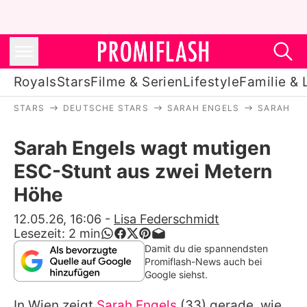
Royals
Stars
Filme & Serien
Lifestyle
Familie & 
STARS
DEUTSCHE STARS
SARAH ENGELS
SARAH EN
Royals
Sarah Engels wagt mutigen
Stars
ESC-Stunt aus zwei Metern
Filme & Serien
Höhe
Lifestyle
12.05.26, 16:06
-
Lisa Federschmidt
Lesezeit:
2
min
Familie & Liebe
Damit du die spannendsten
Promiflash-News auch bei
Promiflash Exklusiv
Google siehst.
In Wien zeigt
Sarah Engels
(33) gerade, wie