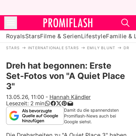
Royals
Stars
Filme & Serien
Lifestyle
Familie & 
STARS
INTERNATIONALE STARS
EMILY BLUNT
DREH 
Royals
Dreh hat begonnen: Erste
Stars
Set-Fotos von "A Quiet Place
Filme & Serien
3"
Lifestyle
13.05.26, 11:00
-
Hannah Kändler
Lesezeit:
2
min
Familie & Liebe
Damit du die spannendsten
Promiflash-News auch bei
Promiflash Exklusiv
Google siehst.
Die Dreharbeiten zu "A Quiet Place 3" haben