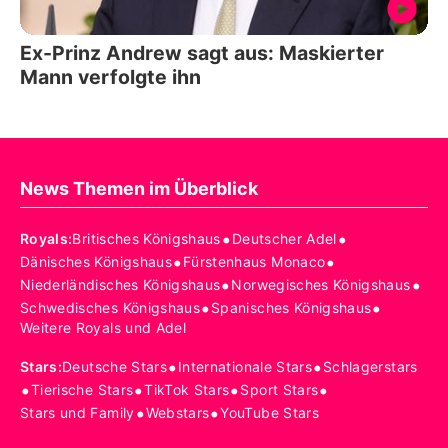
Ex-Prinz Andrew sagt aus: Maskierter
Mann verfolgte ihn
News Themen im Überblick
•
•
Royals
:
Britisches Königshaus
Deutscher Adel
•
•
Dänisches Königshaus
Fürstenhaus Monaco
•
•
Niederländisches Königshaus
Norwegisches Königshaus
•
•
Schwedisches Königshaus
Spanisches Königshaus
Weitere Royals und Adel
•
•
Stars
:
Deutsche Stars
Internationale Stars
Schlagerstars
•
•
•
•
Tierische Stars
TikTok Stars
Sport Stars
•
•
Stars und Family
Webstars
YouTube Stars