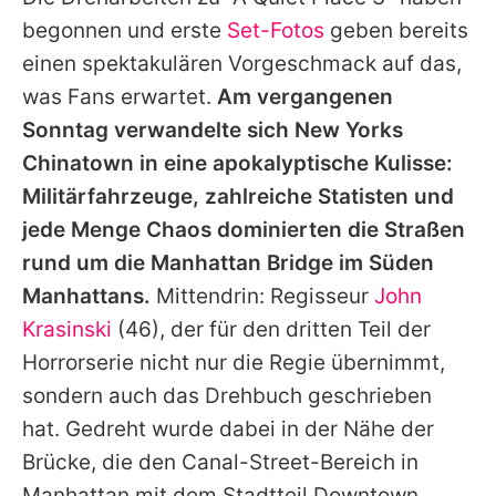
Alle Themen auf Promiflash
begonnen und erste
Set-Fotos
geben bereits
Jobs
einen spektakulären Vorgeschmack auf das,
was Fans erwartet.
Am vergangenen
App runterladen
Sonntag verwandelte sich New Yorks
Team
Chinatown in eine apokalyptische Kulisse:
Militärfahrzeuge, zahlreiche Statisten und
Redaktionelle Richtlinien
jede Menge Chaos dominierten die Straßen
Impressum
rund um die Manhattan Bridge im Süden
Manhattans.
Mittendrin: Regisseur
John
Datenschutzerklärung
Krasinski
(46), der für den dritten Teil der
Nutzungsbedingungen
Horrorserie nicht nur die Regie übernimmt,
Utiq verwalten
sondern auch das Drehbuch geschrieben
hat. Gedreht wurde dabei in der Nähe der
Brücke, die den Canal-Street-Bereich in
Manhattan mit dem Stadtteil Downtown