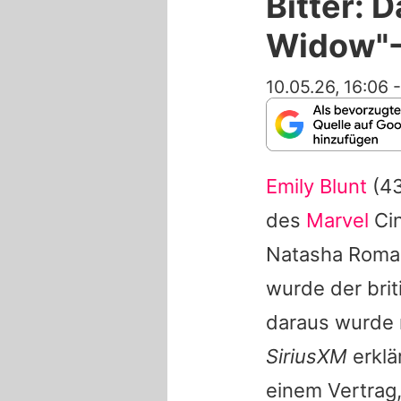
Bitter: 
Widow"-
10.05.26, 16:06
Emily Blunt
(43
des
Marvel
Cin
Natasha Romano
wurde der brit
daraus wurde 
SiriusXM
erklä
einem Vertrag,