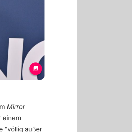
dem
Mirror
r einem
e "völlig außer