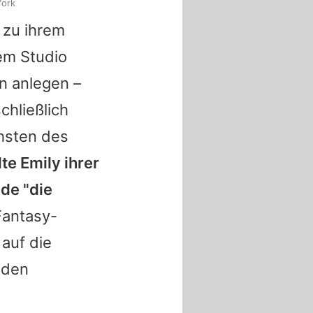
York
 zu ihrem
em Studio
n anlegen –
chließlich
chsten des
lte
Emily
ihrer
de "die
Fantasy-
 auf die
 den