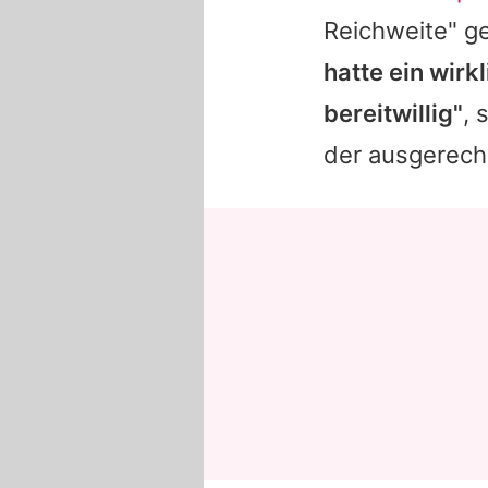
Reichweite" g
hatte ein wirk
bereitwillig"
, 
der ausgerech