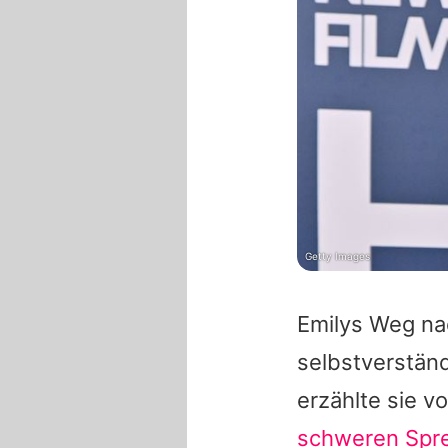
Getty Images
Emilys
Weg nac
selbstverständ
erzählte sie v
schweren Spre