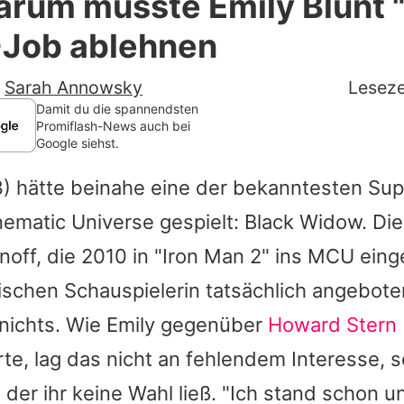
Darum musste Emily Blunt 
Filme & Serien
Job ablehnen
Lifestyle
-
Sarah Annowsky
Leseze
Familie & Liebe
Damit du die spannendsten
Promiflash-News auch bei
Google siehst.
Promiflash Exklusiv
) hätte beinahe eine der bekanntesten Su
Alle Themen auf Promiflash
ematic Universe gespielt: Black Widow. Die
Jobs
ff, die 2010 in "
Iron Man
2" ins MCU eing
App runterladen
ischen Schauspielerin tatsächlich angebote
Team
nichts. Wie
Emily
gegenüber
Howard Stern
rte, lag das nicht an fehlendem Interesse, 
Redaktionelle Richtlinien
 der ihr keine Wahl ließ. "Ich stand schon un
Impressum