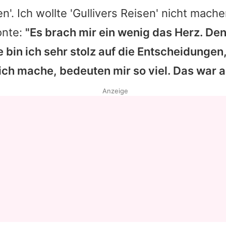
en'. Ich wollte 'Gullivers Reisen' nicht mach
Datenschutzerklärung
onte:
"Es brach mir ein wenig das Herz. De
Nutzungsbedingungen
bin ich sehr stolz auf die Entscheidungen, 
Utiq verwalten
 ich mache, bedeuten mir so viel. Das war al
Anzeige