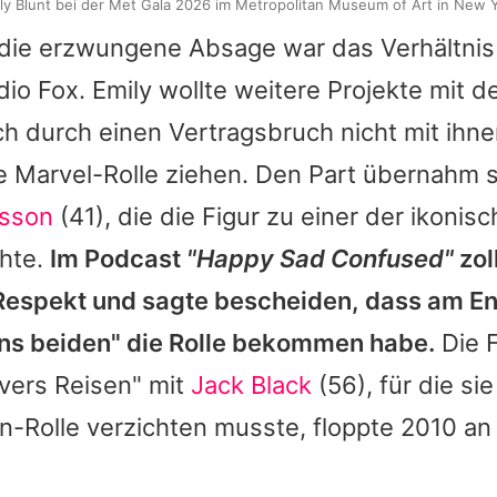
ly Blunt bei der Met Gala 2026 im Metropolitan Museum of Art in New 
 die erzwungene Absage war das Verhältnis
dio Fox.
Emily
wollte weitere Projekte mit d
h durch einen Vertragsbruch nicht mit ihne
die Marvel-Rolle ziehen. Den Part übernahm s
nsson
(41), die die Figur zu einer der ikonis
hte.
Im Podcast
"Happy Sad Confused"
zol
Respekt und sagte bescheiden, dass am En
ns beiden" die Rolle bekommen habe.
Die 
vers Reisen" mit
Jack Black
(56), für die sie
n-Rolle verzichten musste, floppte 2010 an