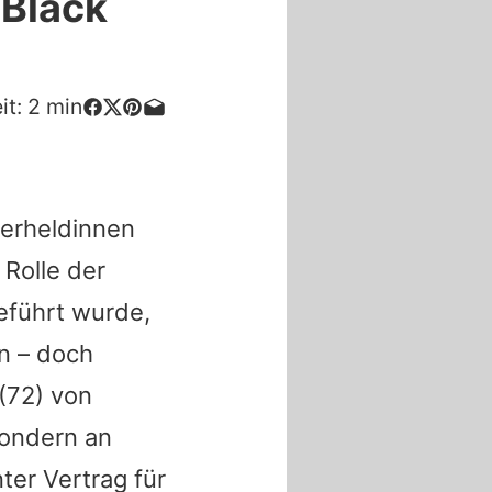
"Black
it:
2
min
perheldinnen
 Rolle der
eführt wurde,
n – doch
(72) von
sondern an
ter Vertrag für