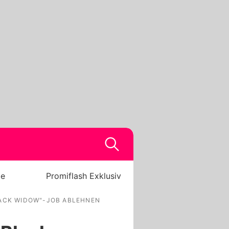
be
Promiflash Exklusiv
LACK WIDOW"-JOB ABLEHNEN