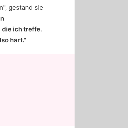
en", gestand sie
nn
die ich treffe.
so hart."