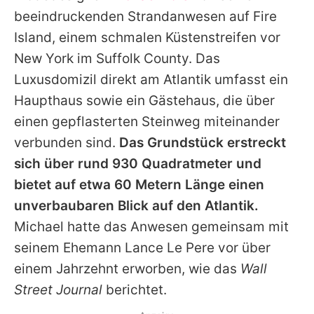
Alle Themen auf Promiflash
beeindruckenden Strandanwesen auf Fire
Island, einem schmalen Küstenstreifen vor
Jobs
New York im Suffolk County. Das
App runterladen
Luxusdomizil direkt am Atlantik umfasst ein
Team
Haupthaus sowie ein Gästehaus, die über
einen gepflasterten Steinweg miteinander
Redaktionelle Richtlinien
verbunden sind.
Das Grundstück erstreckt
Impressum
sich über rund 930 Quadratmeter und
bietet auf etwa 60 Metern Länge einen
Datenschutzerklärung
unverbaubaren Blick auf den Atlantik.
Nutzungsbedingungen
Michael
hatte das Anwesen gemeinsam mit
seinem Ehemann Lance Le Pere vor über
Utiq verwalten
einem Jahrzehnt erworben, wie das
Wall
Street Journal
berichtet.