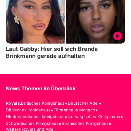
Laut Gabby: Hier soll sich Brenda
Brinkmann gerade aufhalten
News Themen im Überblick
•
•
Royals
:
Britisches Königshaus
Deutscher Adel
•
•
Dänisches Königshaus
Fürstenhaus Monaco
•
•
Niederländisches Königshaus
Norwegisches Königshaus
•
•
Schwedisches Königshaus
Spanisches Königshaus
Weitere Royals und Adel