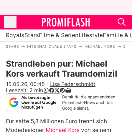
Royals
Stars
Filme & Serien
Lifestyle
Familie & 
STARS
INTERNATIONALE STARS
MICHAEL KORS
STR
Royals
Strandleben pur: Michael
Stars
Kors verkauft Traumdomizil
Filme & Serien
15.05.26, 00:45
-
Lisa Federschmidt
Lesezeit:
2
min
Lifestyle
Damit du die spannendsten
Promiflash-News auch bei
Familie & Liebe
Google siehst.
Promiflash Exklusiv
Für satte 5,3 Millionen Euro trennt sich
Modedesigner
Michael Kors
von seinem