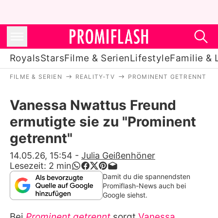
Royals
Stars
Filme & Serien
Lifestyle
Familie & 
FILME & SERIEN
REALITY-TV
PROMINENT GETRENNT
Royals
Vanessa Nwattus Freund
Stars
ermutigte sie zu "Prominent
Filme & Serien
getrennt"
Lifestyle
14.05.26, 15:54
-
Julia Geißenhöner
Lesezeit:
2
min
Familie & Liebe
Damit du die spannendsten
Promiflash-News auch bei
Promiflash Exklusiv
Google siehst.
Bei
Prominent getrennt
sorgt
Vanessa