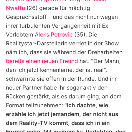
Alle Themen auf Promiflash
Nwattu
(26) gerade für mächtig
Jobs
Gesprächsstoff – und das nicht nur wegen
ihrer turbulenten Vergangenheit mit Ex-
App runterladen
Verlobtem
Aleks Petrovic
(35). Die
Team
Realitystar-Darstellerin verriet in der Show
nämlich, dass sie während der Dreharbeiten
Redaktionelle Richtlinien
bereits einen neuen Freund
hat. "Der Mann,
Impressum
den ich jetzt kennenlerne, der ist real",
schwärmte sie offen in der Runde. Und ihr
Datenschutzerklärung
neuer Partner habe ihr sogar aktiv den
Nutzungsbedingungen
Rücken gestärkt, als es darum ging, an dem
Utiq verwalten
Format teilzunehmen:
"Ich dachte, wie
erzähle ich jetzt jemandem, der nicht aus
dem Reality-TV kommt, dass ich in ein
Format gehe. Mit meinem Ex-Verlobten, den