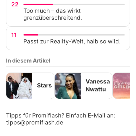
22
Too much – das wirkt
grenzüberschreitend.
11
Passt zur Reality-Welt, halb so wild.
In diesem Artikel
Vanessa
Stars
Nwattu
Tipps für Promiflash? Einfach E-Mail an:
tipps@promiflash.de