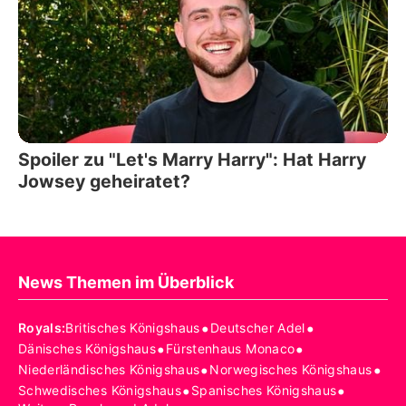
Spoiler zu "Let's Marry Harry": Hat Harry
Jowsey geheiratet?
News Themen im Überblick
•
•
Royals
:
Britisches Königshaus
Deutscher Adel
•
•
Dänisches Königshaus
Fürstenhaus Monaco
•
•
Niederländisches Königshaus
Norwegisches Königshaus
•
•
Schwedisches Königshaus
Spanisches Königshaus