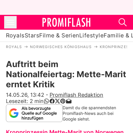
Royals
Stars
Filme & Serien
Lifestyle
Familie & 
ROYALS
NORWEGISCHES KÖNIGSHAUS
KRONPRINZESSI
Royals
Auftritt beim
Stars
Nationalfeiertag: Mette-Marit
Filme & Serien
erntet Kritik
Lifestyle
14.05.26, 13:42
-
Promiflash Redaktion
Lesezeit:
2
min
Familie & Liebe
Damit du die spannendsten
Promiflash-News auch bei
Promiflash Exklusiv
Google siehst.
Kronprinzessin Mette-Marit von Norwegen