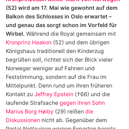
Alle Themen auf Promiflash
(52) wird am 17. Mai wie gewohnt auf dem
Jobs
Balkon des Schlosses in Oslo erwartet –
und genau das sorgt schon im Vorfeld für
App runterladen
Wirbel.
Während die Royal gemeinsam mit
Team
Kronprinz Haakon
(52) und dem übrigen
Königshaus traditionell den Kinderzug
Redaktionelle Richtlinien
begrüßen soll, richtet sich der Blick vieler
Impressum
Norweger weniger auf Fahnen und
Feststimmung, sondern auf die Frau im
Datenschutzerklärung
Mittelpunkt. Denn rund um ihren früheren
Nutzungsbedingungen
Kontakt zu
Jeffrey Epstein
(†66) und die
Utiq verwalten
laufende Strafsache
gegen ihren Sohn
Marius Borg Høiby
(29) reißen
die
Diskussionen
nicht ab. Gegenüber dem
Portal
Nettavisen
warnen Experten bereits,