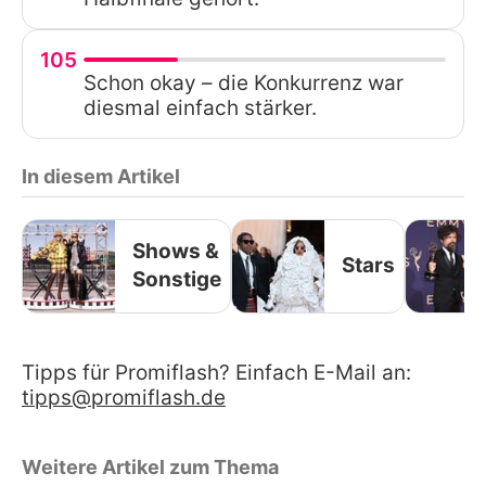
105
Schon okay – die Konkurrenz war
diesmal einfach stärker.
In diesem Artikel
Shows &
Stars
Sonstige
Tipps für Promiflash? Einfach E-Mail an:
tipps@promiflash.de
Weitere Artikel zum Thema