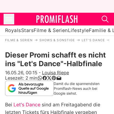
Royals
Stars
Filme & Serien
Lifestyle
Familie & 
FILME & SERIEN
SHOWS & SONSTIGE
LET'S DANCE
D
Royals
Dieser Promi schafft es nicht
Stars
ins "Let's Dance"-Halbfinale
Filme & Serien
16.05.26, 00:15
-
Louisa Riepe
Lesezeit:
2
min
Lifestyle
Damit du die spannendsten
Promiflash-News auch bei
Familie & Liebe
Google siehst.
Promiflash Exklusiv
Bei
Let's Dance
sind am Freitagabend die
letzten Tickets fürs Halbfinale vergeben