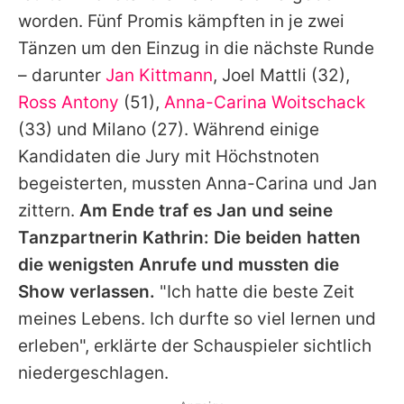
Alle Themen auf Promiflash
worden. Fünf Promis kämpften in je zwei
Tänzen um den Einzug in die nächste Runde
Jobs
– darunter
Jan Kittmann
,
Joel Mattli
(32),
App runterladen
Ross Antony
(51),
Anna-Carina Woitschack
Team
(33) und
Milano
(27). Während einige
Kandidaten die Jury mit Höchstnoten
Redaktionelle Richtlinien
begeisterten, mussten
Anna-Carina
und
Jan
Impressum
zittern.
Am Ende traf es
Jan
und seine
Tanzpartnerin Kathrin: Die beiden hatten
Datenschutzerklärung
die wenigsten Anrufe und mussten die
Nutzungsbedingungen
Show verlassen.
"Ich hatte die beste Zeit
meines Lebens. Ich durfte so viel lernen und
Utiq verwalten
erleben", erklärte der Schauspieler sichtlich
niedergeschlagen.