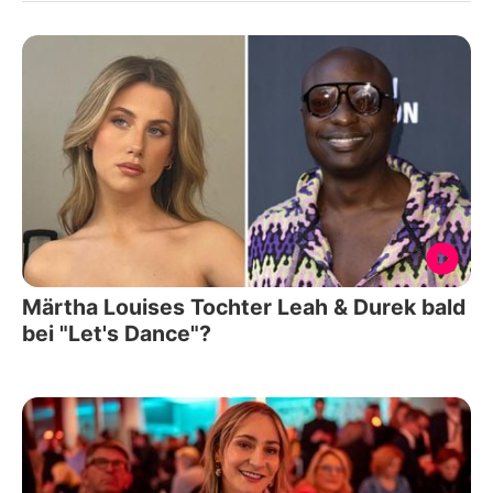
Märtha Louises Tochter Leah & Durek bald
bei "Let's Dance"?