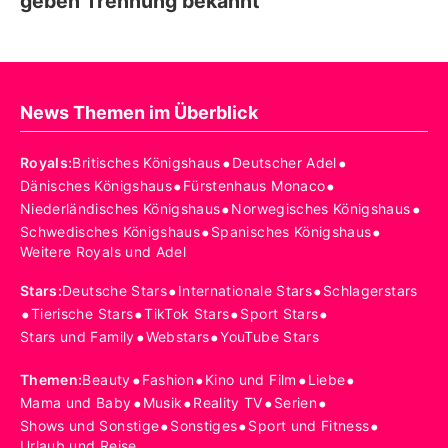
geben Trennung bekannt
News Themen im Überblick
•
•
Royals
:
Britisches Königshaus
Deutscher Adel
•
•
Dänisches Königshaus
Fürstenhaus Monaco
•
•
Niederländisches Königshaus
Norwegisches Königshaus
•
•
Schwedisches Königshaus
Spanisches Königshaus
Weitere Royals und Adel
•
•
Stars
:
Deutsche Stars
Internationale Stars
Schlagerstars
•
•
•
•
Tierische Stars
TikTok Stars
Sport Stars
•
•
Stars und Family
Webstars
YouTube Stars
•
•
•
•
Themen
:
Beauty
Fashion
Kino und Film
Liebe
•
•
•
•
Mama und Baby
Musik
Reality TV
Serien
•
•
•
Shows und Sonstige
Sonstiges
Sport und Fitness
Urlaub und Reise