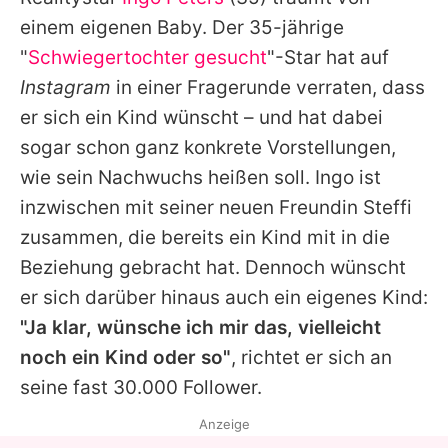
Alle Themen auf Promiflash
einem eigenen Baby. Der 35-jährige
Jobs
"
Schwiegertochter gesucht
"-Star hat auf
Instagram
in einer Fragerunde verraten, dass
App runterladen
er sich ein Kind wünscht – und hat dabei
Team
sogar schon ganz konkrete Vorstellungen,
wie sein Nachwuchs heißen soll.
Ingo
ist
Redaktionelle Richtlinien
inzwischen mit seiner neuen Freundin Steffi
Impressum
zusammen, die bereits ein Kind mit in die
Beziehung gebracht hat. Dennoch wünscht
Datenschutzerklärung
er sich darüber hinaus auch ein eigenes Kind:
Nutzungsbedingungen
"Ja klar, wünsche ich mir das, vielleicht
Utiq verwalten
noch ein Kind oder so"
, richtet er sich an
seine fast 30.000 Follower.
Anzeige