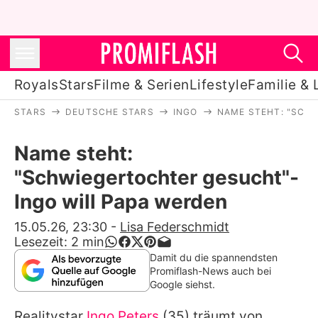
Royals
Stars
Filme & Serien
Lifestyle
Familie & 
STARS
DEUTSCHE STARS
INGO
NAME STEHT: "SCH
Royals
Name steht:
Stars
"Schwiegertochter gesucht"-
Filme & Serien
Ingo will Papa werden
Lifestyle
15.05.26, 23:30
-
Lisa Federschmidt
Lesezeit:
2
min
Familie & Liebe
Damit du die spannendsten
Promiflash-News auch bei
Promiflash Exklusiv
Google siehst.
Realitystar
Ingo Peters
(35) träumt von