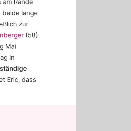
ts am Rande
 beide lange
eßlich zur
enberger
(58).
ng Mai
ag in
"ständige
t Eric, dass