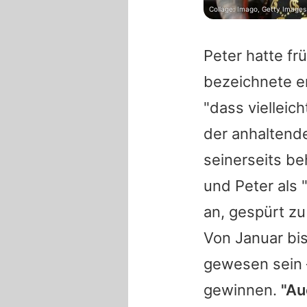
Collage: Imago, Getty Images
Peter hatte fr
bezeichnete er
"dass vielleic
der anhaltende
seinerseits b
und Peter als
an, gespürt zu
Von Januar bis
gewesen sein 
gewinnen.
"Au