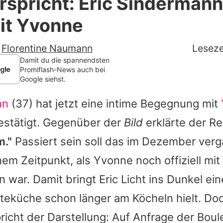
rspricht: Eric Sindermann
Filme & Serien
it Yvonne
Lifestyle
-
Florentine Naumann
Leseze
Familie & Liebe
Damit du die spannendsten
Promiflash-News auch bei
Google siehst.
Promiflash Exklusiv
nn
(37) hat jetzt eine intime Begegnung mit
Alle Themen auf Promiflash
estätigt. Gegenüber der
Bild
erklärte der Re
Jobs
m."
Passiert sein soll das im Dezember ver
App runterladen
nem Zeitpunkt, als Yvonne noch offiziell mit
Team
war. Damit bringt Eric Licht ins Dunkel ein
hteküche schon länger am Köcheln hielt. D
Redaktionelle Richtlinien
richt der Darstellung: Auf Anfrage der Bou
Impressum