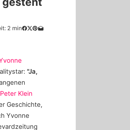
 gesteht
it:
2
min
Yvonne
alitystar:
"Ja,
gangenen
Peter Klein
er Geschichte,
och Yvonne
levardzeitung