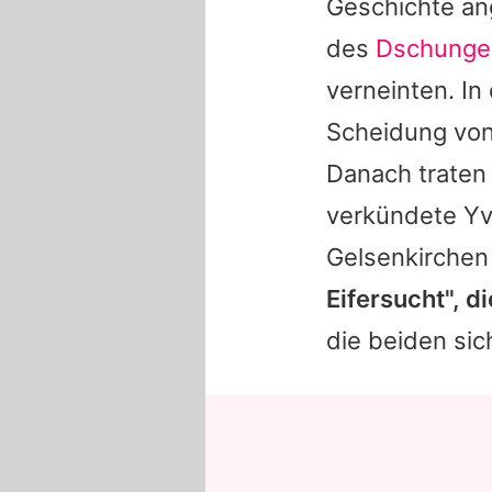
Geschichte an
des
Dschunge
verneinten. In
Scheidung von
Danach traten 
verkündete Yv
Gelsenkirchen
Eifersucht", d
die beiden si