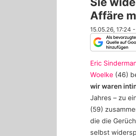
Sie wide
Affäre m
15.05.26, 17:24
Eric Sinderma
Woelke
(46) b
wir waren inti
Jahres – zu ei
(59) zusammen 
die die Gerüc
selbst widersp