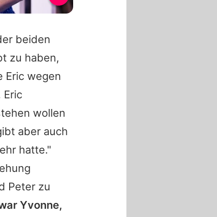
der beiden
bt zu haben,
e Eric wegen
 Eric
stehen wollen
ibt aber auch
ehr hatte."
iehung
d Peter zu
 war Yvonne,