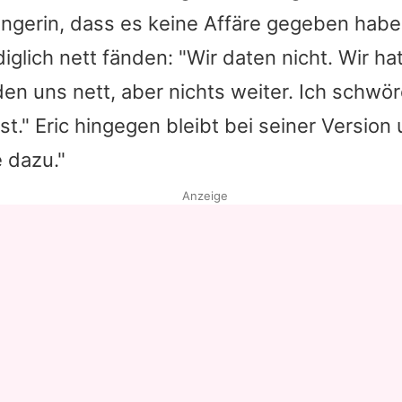
ängerin, dass es keine Affäre gegeben habe
Datenschutzerklärung
diglich nett fänden: "Wir daten nicht. Wir ha
Nutzungsbedingungen
den uns nett, aber nichts weiter. Ich schwöre
Utiq verwalten
ist." Eric hingegen bleibt bei seiner Version 
e dazu."
Anzeige