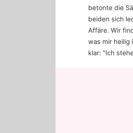
betonte die S
beiden sich le
Affäre. Wir fin
was mir heilig 
klar: "Ich steh