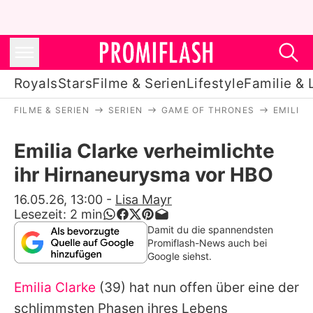
Royals
Stars
Filme & Serien
Lifestyle
Familie & 
FILME & SERIEN
SERIEN
GAME OF THRONES
EMILIA
Royals
Emilia Clarke verheimlichte
Stars
ihr Hirnaneurysma vor HBO
Filme & Serien
16.05.26, 13:00
-
Lisa Mayr
Lesezeit:
2
min
Lifestyle
Damit du die spannendsten
Promiflash-News auch bei
Familie & Liebe
Google siehst.
Promiflash Exklusiv
Emilia Clarke
(39) hat nun offen über eine der
schlimmsten Phasen ihres Lebens