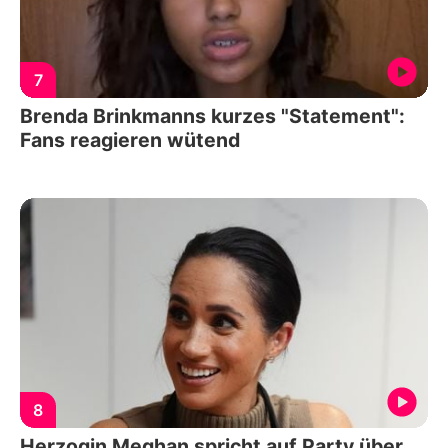
7
Brenda Brinkmanns kurzes "Statement":
Fans reagieren wütend
8
Herzogin Meghan spricht auf Party über