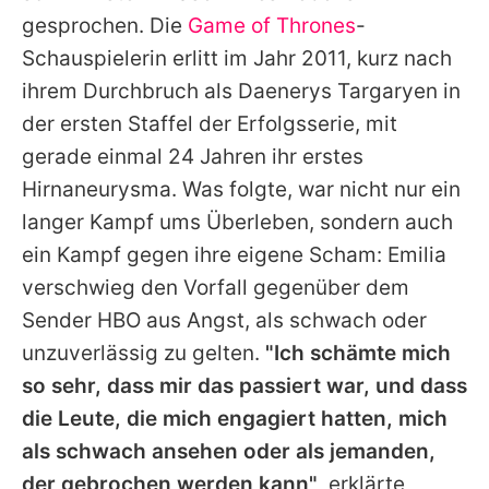
Alle Themen auf Promiflash
gesprochen. Die
Game of Thrones
-
Schauspielerin erlitt im Jahr 2011, kurz nach
Jobs
ihrem Durchbruch als Daenerys Targaryen in
App runterladen
der ersten Staffel der Erfolgsserie, mit
Team
gerade einmal 24 Jahren ihr erstes
Hirnaneurysma. Was folgte, war nicht nur ein
Redaktionelle Richtlinien
langer Kampf ums Überleben, sondern auch
Impressum
ein Kampf gegen ihre eigene Scham:
Emilia
verschwieg den Vorfall gegenüber dem
Datenschutzerklärung
Sender HBO aus Angst, als schwach oder
Nutzungsbedingungen
unzuverlässig zu gelten.
"Ich schämte mich
so sehr, dass mir das passiert war, und dass
Utiq verwalten
die Leute, die mich engagiert hatten, mich
als schwach ansehen oder als jemanden,
der gebrochen werden kann"
, erklärte