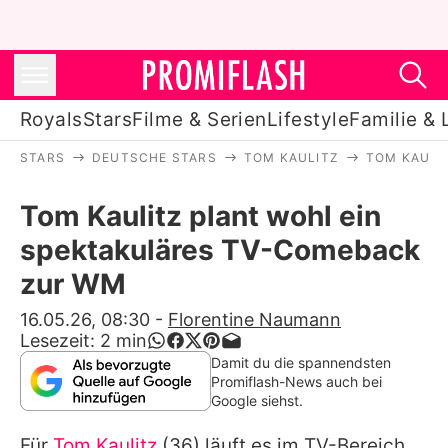
Royals
Stars
Filme & Serien
Lifestyle
Familie & 
STARS
DEUTSCHE STARS
TOM KAULITZ
TOM KAULI
Royals
Tom Kaulitz plant wohl ein
Stars
spektakuläres TV-Comeback
Filme & Serien
zur WM
Lifestyle
16.05.26, 08:30
-
Florentine Naumann
Lesezeit:
2
min
Familie & Liebe
Damit du die spannendsten
Promiflash-News auch bei
Promiflash Exklusiv
Google siehst.
Für
Tom Kaulitz
(36) läuft es im TV-Bereich