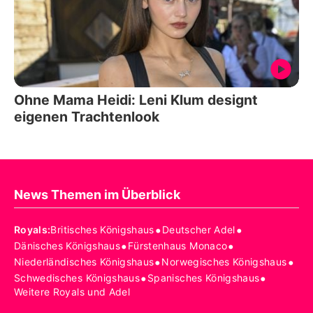
Ohne Mama Heidi: Leni Klum designt
eigenen Trachtenlook
News Themen im Überblick
•
•
Royals
:
Britisches Königshaus
Deutscher Adel
•
•
Dänisches Königshaus
Fürstenhaus Monaco
•
•
Niederländisches Königshaus
Norwegisches Königshaus
•
•
Schwedisches Königshaus
Spanisches Königshaus
Weitere Royals und Adel