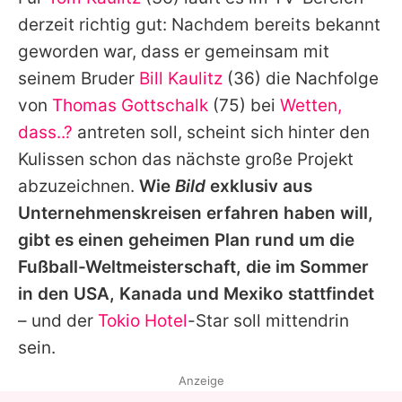
Alle Themen auf Promiflash
derzeit richtig gut: Nachdem bereits bekannt
Jobs
geworden war, dass er gemeinsam mit
seinem Bruder
Bill Kaulitz
(36) die Nachfolge
App runterladen
von
Thomas Gottschalk
(75) bei
Wetten,
Team
dass..?
antreten soll, scheint sich hinter den
Kulissen schon das nächste große Projekt
Redaktionelle Richtlinien
abzuzeichnen.
Wie
Bild
exklusiv aus
Impressum
Unternehmenskreisen erfahren haben will,
gibt es einen geheimen Plan rund um die
Datenschutzerklärung
Fußball-Weltmeisterschaft, die im Sommer
Nutzungsbedingungen
in den USA, Kanada und Mexiko stattfindet
Utiq verwalten
– und der
Tokio Hotel
-Star soll mittendrin
sein.
Anzeige