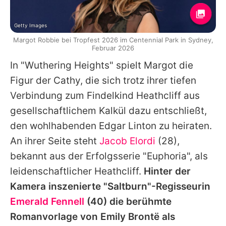
Getty Images
Margot Robbie bei Tropfest 2026 im Centennial Park in Sydney,
Februar 2026
In "Wuthering Heights" spielt
Margot
die
Figur der Cathy, die sich trotz ihrer tiefen
Verbindung zum Findelkind Heathcliff aus
gesellschaftlichem Kalkül dazu entschließt,
den wohlhabenden Edgar Linton zu heiraten.
An ihrer Seite steht
Jacob Elordi
(28),
bekannt aus der Erfolgsserie "Euphoria", als
leidenschaftlicher Heathcliff.
Hinter der
Kamera inszenierte "Saltburn"-Regisseurin
Emerald Fennell
(40) die berühmte
Romanvorlage von Emily Brontë als