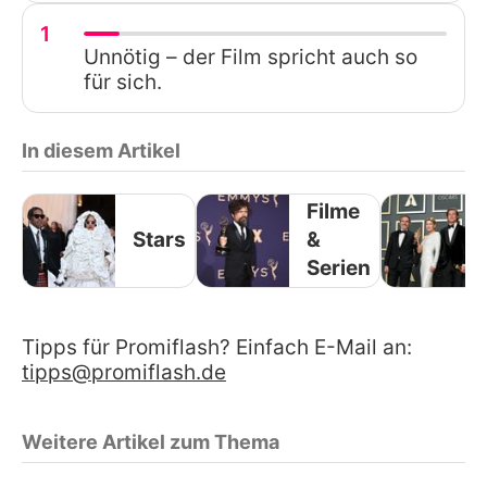
1
Unnötig – der Film spricht auch so
für sich.
In diesem Artikel
Filme
Stars
&
Serien
Tipps für Promiflash? Einfach E-Mail an:
tipps@promiflash.de
Weitere Artikel zum Thema