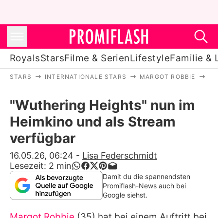
Royals
Stars
Filme & Serien
Lifestyle
Familie & 
STARS
INTERNATIONALE STARS
MARGOT ROBBIE
"W
Royals
"Wuthering Heights" nun im
Stars
Heimkino und als Stream
Filme & Serien
verfügbar
Lifestyle
16.05.26, 06:24
-
Lisa Federschmidt
Lesezeit:
2
min
Familie & Liebe
Damit du die spannendsten
Promiflash-News auch bei
Promiflash Exklusiv
Google siehst.
Margot Robbie
(35) hat bei einem Auftritt bei