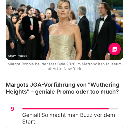
Getty Images
Margot Robbie bei der Met Gala 2026 im Metropolitan Museum
of Art in New York
Margots JGA-Vorführung von "Wuthering
Heights" – geniale Promo oder too much?
9
Genial! So macht man Buzz vor dem
Start.