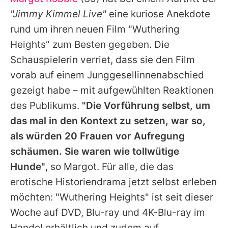
Alle Themen auf Promiflash
"Jimmy Kimmel Live"
eine kuriose Anekdote
Jobs
rund um ihren neuen Film "Wuthering
Heights" zum Besten gegeben. Die
App runterladen
Schauspielerin verriet, dass sie den Film
Team
vorab auf einem Junggesellinnenabschied
gezeigt habe – mit aufgewühlten Reaktionen
Redaktionelle Richtlinien
des Publikums.
"Die Vorführung selbst, um
Impressum
das mal in den Kontext zu setzen, war so,
als würden 20 Frauen vor Aufregung
Datenschutzerklärung
schäumen. Sie waren wie tollwütige
Nutzungsbedingungen
Hunde"
, so
Margot
. Für alle, die das
Utiq verwalten
erotische Historiendrama jetzt selbst erleben
möchten: "Wuthering Heights" ist seit dieser
Woche auf DVD, Blu-ray und 4K-Blu-ray im
Handel erhältlich und zudem auf