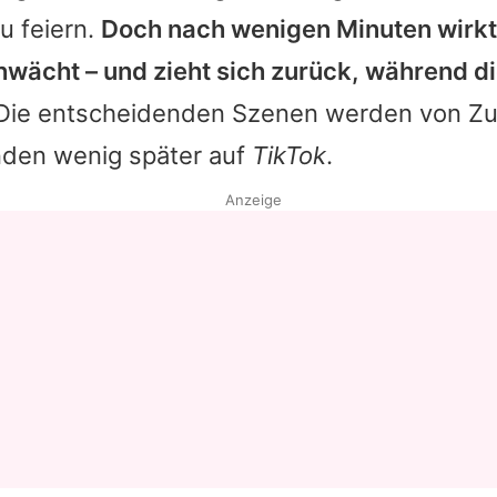
u feiern.
Doch nach wenigen Minuten wirk
Datenschutzerklärung
hwächt – und zieht sich zurück, während 
Nutzungsbedingungen
ie entscheidenden Szenen werden von Z
Utiq verwalten
anden wenig später auf
TikTok
.
Anzeige