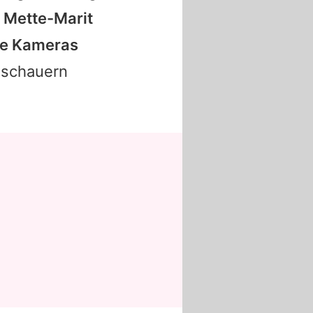
t
Mette-Marit
die Kameras
uschauern