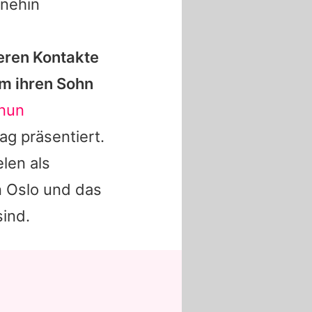
hnehin
eren Kontakte
um ihren Sohn
nun
ag präsentiert.
elen als
in Oslo und das
ind.