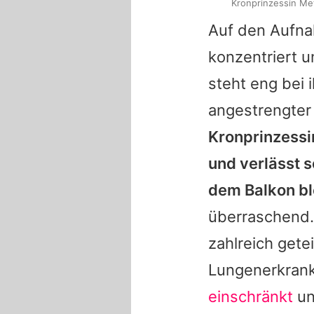
Kronprinzessin Me
Auf den Aufna
konzentriert u
steht eng bei 
angestrengter 
Kronprinzessi
und verlässt s
dem Balkon bl
überraschend. 
zahlreich gete
Lungenerkrank
einschränkt
un