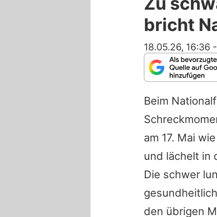
Zu schw
bricht N
18.05.26, 16:36
Beim National
Schreckmome
am 17. Mai wi
und lächelt in
Die schwer lun
gesundheitlic
den übrigen M