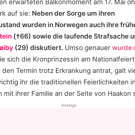
 den erwarteten Balkonmoment am 17. Mai o
k auf sie:
Neben der Sorge um ihren
stand wurden in Norwegen auch ihre früh
tein
(†66) sowie die laufende Strafsache 
øiby
(29) diskutiert.
Umso genauer
wurde 
ie sich die
Kronprinzessin
am Nationalfeiert
 den Termin trotz Erkrankung antrat, galt vi
chtig ihr die traditionellen Feierlichkeiten 
mit ihrer Familie an der Seite von
Haakon
s
Anzeige