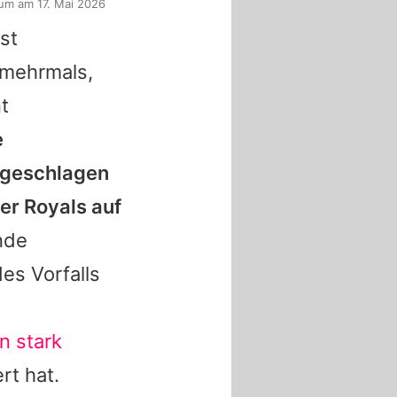
um am 17. Mai 2026
st
t mehrmals,
t
e
angeschlagen
er Royals auf
nde
es Vorfalls
n stark
rt hat.