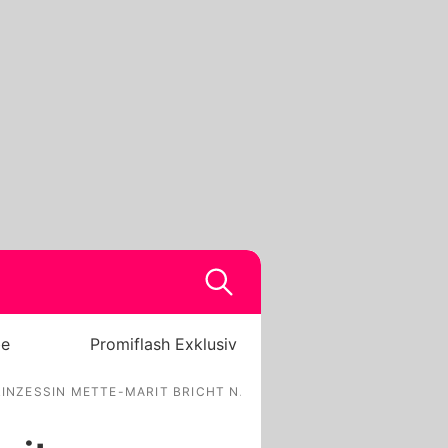
be
Promiflash Exklusiv
INZESSIN METTE-MARIT BRICHT NATIONALFEIER AB