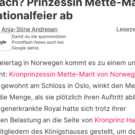
ach? Prinzessin Mette-Ma
Filme & Serien
ationalfeier ab
Lifestyle
-
Anja-Stine Andresen
Leseze
Familie & Liebe
Damit du die spannendsten
Promiflash-News auch bei
Google siehst.
Promiflash Exklusiv
feiertag in Norwegen kommt es zu einem u
Alle Themen auf Promiflash
nt:
Kronprinzessin Mette-Marit von Norwe
Jobs
e gewohnt am Schloss in Oslo, winkt den M
App runterladen
 die Menge, als sie plötzlich ihren Auftritt 
Team
generkrankte Royal hatte sich trotz ihrer
hen Belastung an die Seite von
Kronprinz H
Redaktionelle Richtlinien
itgliedern des Königshauses gestellt, um d
Impressum