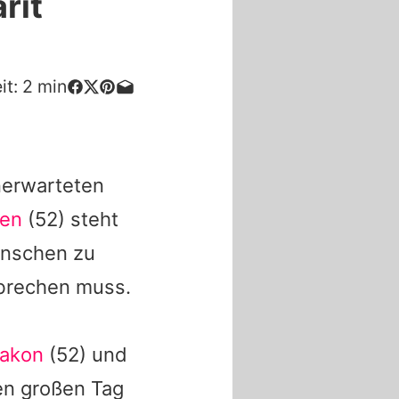
rit
it:
2
min
nerwarteten
gen
(52) steht
enschen zu
abbrechen muss.
aakon
(52) und
en großen Tag