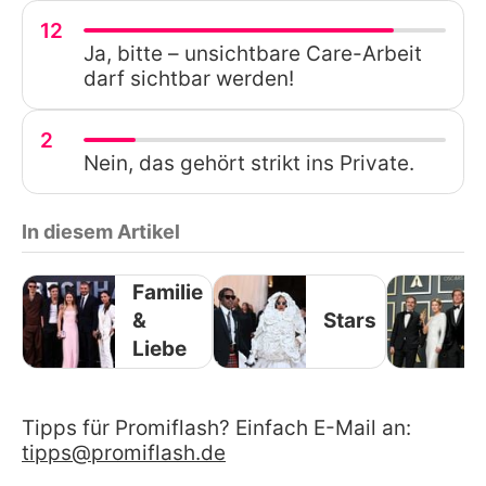
12
Ja, bitte – unsichtbare Care-Arbeit
darf sichtbar werden!
2
Nein, das gehört strikt ins Private.
In diesem Artikel
Familie
&
Stars
Liebe
Tipps für Promiflash? Einfach E-Mail an:
tipps@promiflash.de