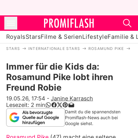
Royals
Stars
Filme & Serien
Lifestyle
Familie & 
STARS
INTERNATIONALE STARS
ROSAMUND PIKE
IM
Royals
Immer für die Kids da:
Stars
Rosamund Pike lobt ihren
Filme & Serien
Freund Robie
Lifestyle
19.05.26, 17:54
-
Janine Karrasch
Lesezeit:
2
min
Familie & Liebe
Damit du die spannendsten
Promiflash-News auch bei
Promiflash Exklusiv
Google siehst.
Rosamund Pike
(47) macht eine seltene