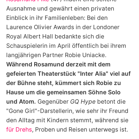
Alle Themen auf Promiflash
Ausnahme und gewährt einen privaten
Jobs
Einblick in ihr Familienleben: Bei den
Laurence Olivier Awards in der Londoner
App runterladen
Royal Albert Hall bedankte sich die
Team
Schauspielerin im April öffentlich bei ihrem
langjährigen Partner Robie Uniacke.
Redaktionelle Richtlinien
Während
Rosamund
derzeit mit dem
Impressum
gefeierten Theaterstück "Inter Alia" viel auf
der Bühne steht, kümmert sich Robie zu
Datenschutzerklärung
Hause um die gemeinsamen Söhne Solo
Nutzungsbedingungen
und Atom.
Gegenüber
GQ Hype
betont die
Utiq verwalten
"Gone Girl"-Darstellerin, wie sehr ihr Freund
den Alltag mit Kindern stemmt, während sie
für Drehs
, Proben und Reisen unterwegs ist.