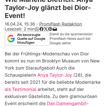
Alle Themen auf Promiflash
Taylor-Joy glänzt bei Dior-
Jobs
Event!
App runterladen
16.04.24, 15:36
-
Promiflash Redaktion
Lesezeit:
2
min
Team
Damit du die spannendsten
Promiflash-News auch bei
Redaktionelle Richtlinien
Google siehst.
Bei der Frühlings-Modenschau von Dior
Impressum
kommt es nun im Brooklyn Museum von New
Datenschutzerklärung
York zum Staraufgebot! Auch die
Nutzungsbedingungen
Schauspielerin
Anya Taylor-Joy
(28), die
bereits seit 2021 für die beliebte Modemarke
Utiq verwalten
als Testimonial
arbeitet, steht auf der
exklusiven Gästeliste. Zu dem glamourösen
Event erscheint die
Das Damengambit
-