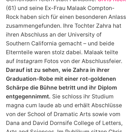
Alle Themen auf Promiflash
(61) und seine Ex-Frau
Malaak Compton-
Jobs
Rock
haben sich für einen besonderen Anlass
zusammengefunden. Ihre Tochter Zahra hat
App runterladen
ihren Abschluss an der University of
Team
Southern California gemacht – und beide
Elternteile waren stolz dabei.
Malaak
teilte
Redaktionelle Richtlinien
auf
Instagram
Fotos von der Abschlussfeier.
Impressum
Darauf ist zu sehen, wie Zahra in ihrer
Graduation-Robe mit einer rot-goldenen
Datenschutzerklärung
Schärpe die Bühne betritt und ihr Diplom
Nutzungsbedingungen
entgegennimmt.
Sie schloss ihr Studium
Utiq verwalten
magna cum laude ab und erhält Abschlüsse
von der School of Dramatic Arts sowie vom
Dana and David Dornsife College of Letters,
Arts and Sciences. Im Publikum sitzen
Chris