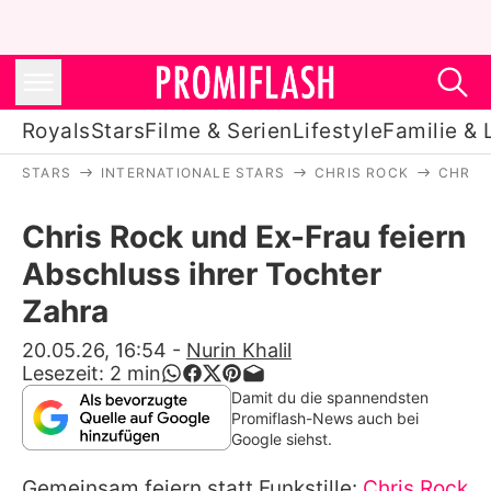
Royals
Stars
Filme & Serien
Lifestyle
Familie & 
STARS
INTERNATIONALE STARS
CHRIS ROCK
CHRIS
Royals
Chris Rock und Ex-Frau feiern
Stars
Abschluss ihrer Tochter
Filme & Serien
Zahra
Lifestyle
20.05.26, 16:54
-
Nurin Khalil
Lesezeit:
2
min
Familie & Liebe
Damit du die spannendsten
Promiflash-News auch bei
Promiflash Exklusiv
Google siehst.
Gemeinsam feiern statt Funkstille:
Chris Rock